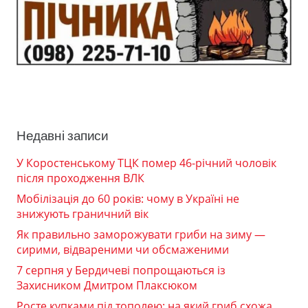
Недавні записи
У Коростенському ТЦК помер 46-річний чоловік
після проходження ВЛК
Мобілізація до 60 років: чому в Україні не
знижують граничний вік
Як правильно заморожувати гриби на зиму —
сирими, відвареними чи обсмаженими
7 серпня у Бердичеві попрощаються із
Захисником Дмитром Плаксюком
Росте купками під тополею: на який гриб схожа