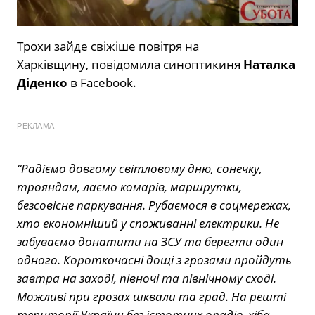
Трохи зайде свіжіше повітря на
Харківщину, повідомила синоптикиня
Наталка
Діденко
в Facebook.
РЕКЛАМА
“Радіємо довгому світловому дню, сонечку,
трояндам, лаємо комарів, маршрутки,
безсовісне паркування. Рубаємося в соцмережах,
хто економніший у споживанні електрики. Не
забуваємо донатити на ЗСУ та берегти один
одного. Короткочасні дощі з грозами пройдуть
завтра на заході, півночі та північному сході.
Можливі при грозах шквали та град. На решті
території України без істотних опадів, хіба