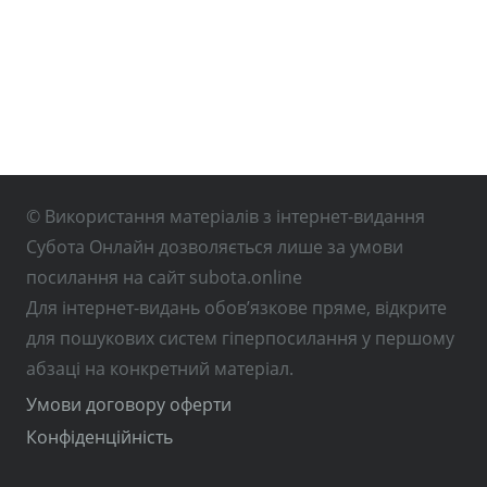
© Використання матеріалів з інтернет-видання
Субота Онлайн дозволяється лише за умови
посилання на сайт subota.online
Для інтернет-видань обов’язкове пряме, відкрите
для пошукових систем гіперпосилання у першому
абзаці на конкретний матеріал.
Умови договору оферти
Конфіденційність