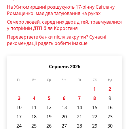
На Житомирщині розшукують 17-річну Світлану
Ромащенко: має два татуювання на руках
Семеро людей, серед них двоє дітей, травмувалися
у потрійній ДТП біля Коростеня
Перевертаєте банки після закрутки? Сучасні
рекомендації радять робити інакше
Серпень 2026
Пн
Вт
Ср
Чт
Пт
Сб
Нд
1
2
3
4
5
6
7
8
9
10
11
12
13
14
15
16
17
18
19
20
21
22
23
24
25
26
27
28
29
30