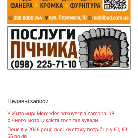
Недавні записи
У Житомирі Mercedes зіткнувся з Yamaha: 18-
річного мотоцикліста госпіталізували
Пенсія у 2026 році: скільки стажу потрібно у 60, 63 і
65 років