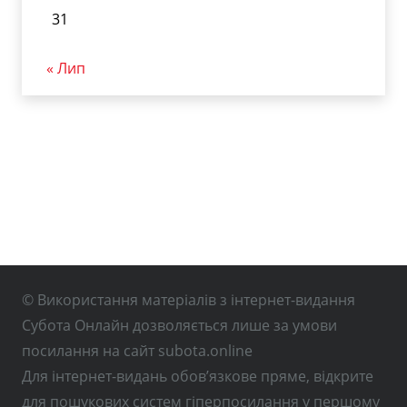
31
« Лип
© Використання матеріалів з інтернет-видання
Субота Онлайн дозволяється лише за умови
посилання на сайт subota.online
Для інтернет-видань обов’язкове пряме, відкрите
для пошукових систем гіперпосилання у першому