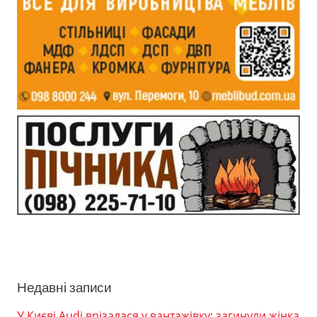
Недавні записи
У Києві Audi врізалася у вантажівку: загинули жінка