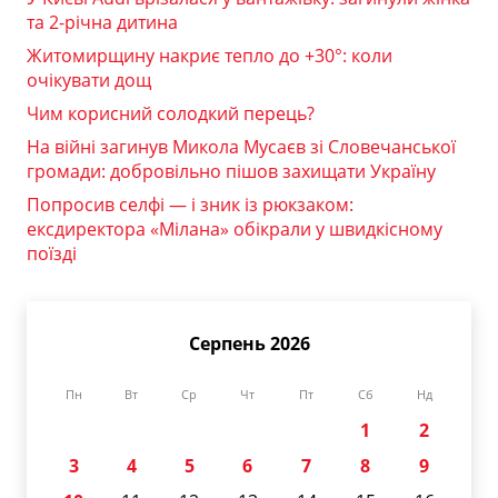
та 2-річна дитина
Житомирщину накриє тепло до +30°: коли
очікувати дощ
Чим корисний солодкий перець?
На війні загинув Микола Мусаєв зі Словечанської
громади: добровільно пішов захищати Україну
Попросив селфі — і зник із рюкзаком:
ексдиректора «Мілана» обікрали у швидкісному
поїзді
Серпень 2026
Пн
Вт
Ср
Чт
Пт
Сб
Нд
1
2
3
4
5
6
7
8
9