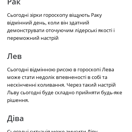
Рак
Сьогодні зірки гороскопу віщують Раку
відмінний день, коли він здатний
демонструвати оточуючим лідерські якості і
переможний настрій
Лев
Сьогодні відмінною рисою в гороскопі Лева
може стати недолік впевненості в собі та
нескінченні коливання. Через такий настрій
Льву сьогодні буде складно прийняти будь-яке
рішення.
Діва
Сьогодні ситуація може змусити Діву