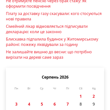
Не отримуєте пенсію через брак стажу: як
оформити посвідчення
Плату за доставку газу скасували: кого стосуються
нові правила
Сімейний лікар відмовляється підписувати
декларацію: коли це законно
Блискавка підпалила будинок у Житомирському
районі: пожежу ліквідували за годину
Не залишайте вишню до весни: що потрібно
вирізати на дереві саме зараз
Серпень 2026
Пн
Вт
Ср
Чт
Пт
Сб
Нд
1
2
3
4
5
6
7
8
9