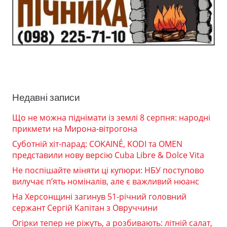
Недавні записи
Що не можна піднімати із землі 8 серпня: народні
прикмети на Мирона-вітрогона
Суботній хіт-парад: COKAINÉ, KODI та OMEN
представили нову версію Cuba Libre & Dolce Vita
Не поспішайте міняти ці купюри: НБУ поступово
вилучає п’ять номіналів, але є важливий нюанс
На Херсонщині загинув 51-річний головний
сержант Сергій Капітан з Овруччини
Огірки тепер не ріжуть, а розбивають: літній салат,