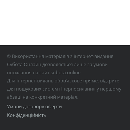
© Використання матеріалів з інтернет-видання
Субота Онлайн дозволяється лише за умови
посилання на сайт subota.online
Для інтернет-видань обов’язкове пряме, відкрите
для пошукових систем гіперпосилання у першому
абзаці на конкретний матеріал.
Умови договору оферти
Конфіденційність