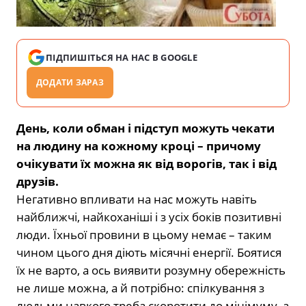
ПІДПИШІТЬСЯ НА НАС В GOOGLE
ДОДАТИ ЗАРАЗ
День, коли обман і підступ можуть чекати
на людину на кожному кроці – причому
очікувати їх можна як від ворогів, так і від
друзів.
Негативно впливати на нас можуть навіть
найближчі, найкоханіші і з усіх боків позитивні
люди. Їхньої провини в цьому немає – таким
чином цього дня діють місячні енергії. Боятися
їх не варто, а ось виявити розумну обережність
не лише можна, а й потрібно: спілкування з
людьми навкого треба скоротити до мінімуму, а