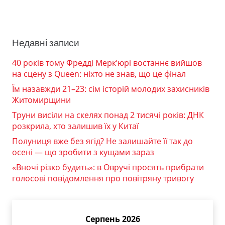
Недавні записи
40 років тому Фредді Мерк’юрі востаннє вийшов
на сцену з Queen: ніхто не знав, що це фінал
Їм назавжди 21–23: сім історій молодих захисників
Житомирщини
Труни висіли на скелях понад 2 тисячі років: ДНК
розкрила, хто залишив їх у Китаї
Полуниця вже без ягід? Не залишайте її так до
осені — що зробити з кущами зараз
«Вночі різко будить»: в Овручі просять прибрати
голосові повідомлення про повітряну тривогу
Серпень 2026