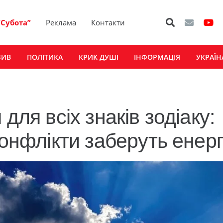
“Субота”
Реклама
Контакти
ЗИВ
ПОЛІТИКА
КРИК ДУШІ
ІНФОРМАЦІЯ
УКРАЇН
для всіх знаків зодіаку:
конфлікти заберуть енер