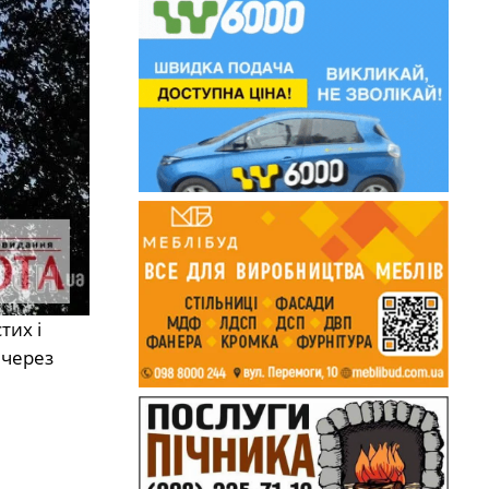
тих і
 через