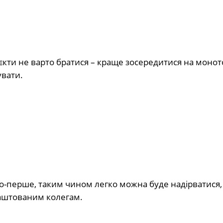
оєкти не варто братися – краще зосередитися на моно
увати.
по-перше, таким чином легко можна буде надірватися, 
аштованим колегам.