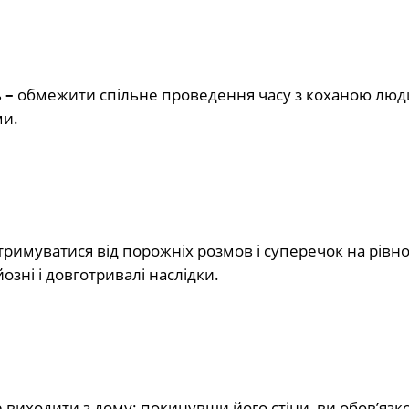
ь
–
обмежити спільне проведення часу з коханою лю
ми.
римуватися від порожніх розмов і суперечок на рівно
озні і довготривалі наслідки.
виходити з дому: покинувши його стіни, ви обов’язк