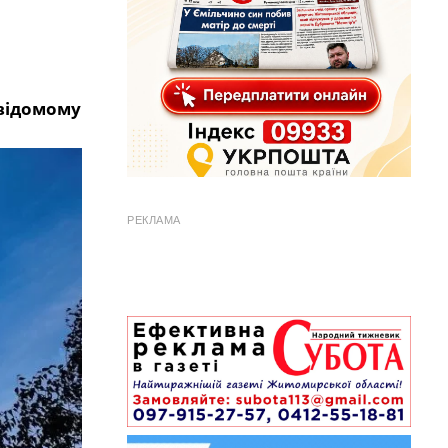
евідомому
РЕКЛАМА