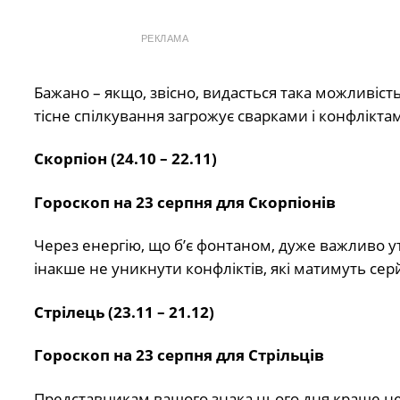
РЕКЛАМА
Бажано – якщо, звісно, видасться така можливіст
тісне спілкування загрожує сварками і конфлікта
Скорпіон (24.10 – 22.11)
Гороскоп на 23 серпня для Скорпіонів
Через енергію, що б’є фонтаном, дуже важливо ут
інакше не уникнути конфліктів, які матимуть серй
Стрілець (23.11 – 21.12)
Гороскоп на 23 серпня для Стрільців
Представникам вашого знака цього дня краще не 