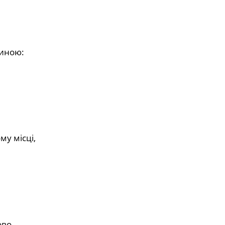
диною:
му місці,
ово