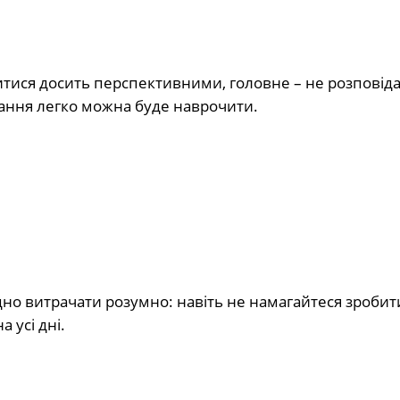
витися досить перспективними, головне – не розповід
инання легко можна буде наврочити.
дно витрачати розумно: навіть не намагайтеся зробит
 усі дні.