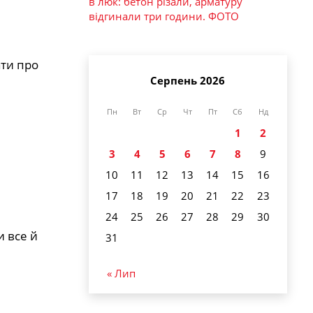
в люк: бетон різали, арматуру
відгинали три години. ФОТО
ати про
Серпень 2026
Пн
Вт
Ср
Чт
Пт
Сб
Нд
1
2
3
4
5
6
7
8
9
10
11
12
13
14
15
16
17
18
19
20
21
22
23
24
25
26
27
28
29
30
и все й
31
« Лип