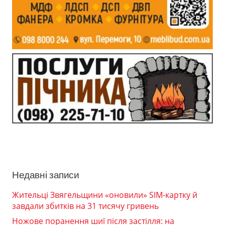
Недавні записи
Жительці Звягельщини «оновили» SIM-картку й
завдали збитків на 31 тисячу гривень
Ножове поранення шиї після застілля: на