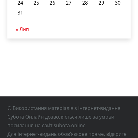
24
25
26
27
28
29
30
31
« Лип
© Використання матеріалів з інтернет-видання
Субота Онлайн дозволяється лише за умови
посилання на сайт subota.online
Для інтернет-видань обов’язкове пряме, відкрите