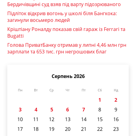
Бердичівщині суд взяв під варту підозрюваного
Підліток відкрив вогонь у школі біля Бангкока:
загинули восьмеро людей
Кріштіану Роналду показав свій гараж із Ferrari та
Bugatti
Голова ПриватБанку отримав у липні 4,46 млн грн
зарплати та 653 тис. грн негрошових благ
Серпень 2026
Пн
Вт
Ср
Чт
Пт
Сб
Нд
1
2
3
4
5
6
7
8
9
10
11
12
13
14
15
16
17
18
19
20
21
22
23