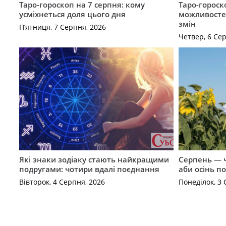
Таро-гороскоп на 7 серпня: кому
Таро-гороск
усміхнеться доля цього дня
можливостей
змін
П’ятниця, 7 Серпня, 2026
Четвер, 6 Се
Які знаки зодіаку стають найкращими
Серпень — ч
подругами: чотири вдалі поєднання
аби осінь п
Вівторок, 4 Серпня, 2026
Понеділок, 3 