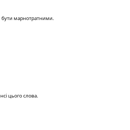
е бути марнотратними.
сі цього слова.