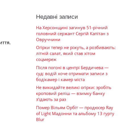
Недавні записи
На Херсонщині загинув 51-річний
головний сержант Сергій Капітан з
Овруччини
иття.
Огірки тепер не ріжуть, а розбивають:
літній салат, який став хітом
соцмереж
Після погоні в центрі Бердичева —
суд: водій хоче отримати записи з
бодікамер і камер міста
Не викидайте великі огірки: зробіть
кроповий реліш — взимку банку
з’їдають за раз
Помер Вільям Орбіт — продюсер Ray
of Light Мадонни та альбому 13 гурту
Blur