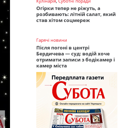
Кулінарія
,
Суботні поради
Огірки тепер не ріжуть, а
розбивають: літній салат, який
став хітом соцмереж
Гарячі новини
Після погоні в центрі
Бердичева — суд: водій хоче
отримати записи з бодікамер і
камер міста