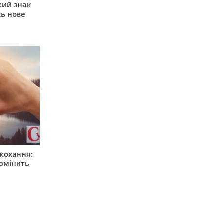
кий знак
сь нове
 кохання:
 змінить