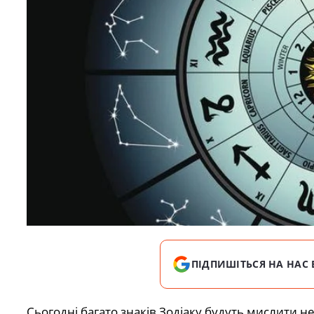
ПІДПИШІТЬСЯ НА НАС 
Сьогодні багато знаків Зодіаку будуть мислити н