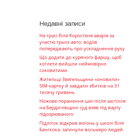
Недавні записи
На трасі біля Коростеня аварія за
участю трьох авто: водіїв
попереджають про ускладнення руху
Що додати до курячого фаршу, щоб
котлети вийшли неймовірно
соковитими
Жительці Звягельщини «оновили»
SIM-картку й завдали збитків на 31
тисячу гривень
Ножове поранення шиї після застілля:
на Бердичівщині суд взяв під варту
підозрюваного
Підліток відкрив вогонь у школі біля
Бангкока: загинули восьмеро людей