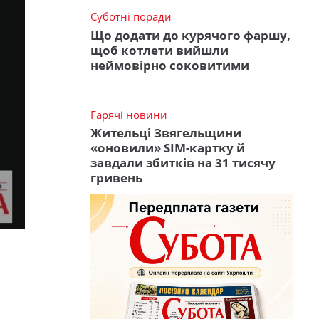
Суботні поради
Що додати до курячого фаршу,
щоб котлети вийшли
неймовірно соковитими
Гарячі новини
Жительці Звягельщини
«оновили» SIM-картку й
завдали збитків на 31 тисячу
гривень