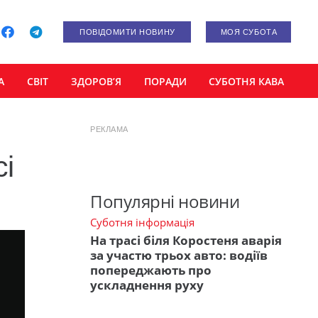
ПОВІДОМИТИ НОВИНУ
МОЯ СУБОТА
А
СВІТ
ЗДОРОВ’Я
ПОРАДИ
СУБОТНЯ КАВА
РЕКЛАМА
сі
Популярні новини
Суботня інформація
На трасі біля Коростеня аварія
за участю трьох авто: водіїв
попереджають про
ускладнення руху