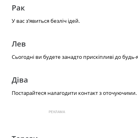
Рак
У вас з’явиться безліч ідей.
Лев
Сьогодні ви будете занадто прискіпливі до будь-
Діва
Постарайтеся налагодити контакт з оточуючими.
РЕКЛАМА