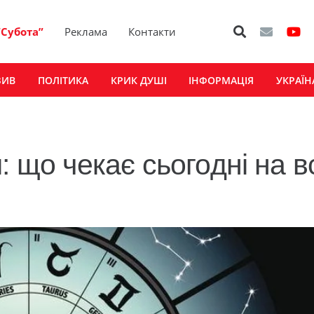
“Субота”
Реклама
Контакти
ЗИВ
ПОЛІТИКА
КРИК ДУШІ
ІНФОРМАЦІЯ
УКРАЇН
: що чекає сьогодні на в