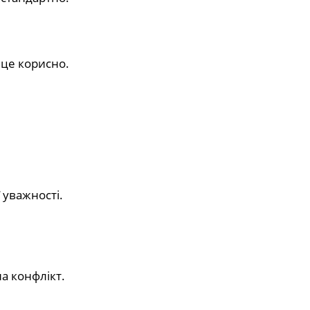
 це корисно.
 уважності.
а конфлікт.