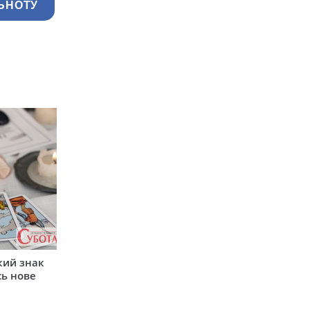
ЬНОТУ
кий знак
сь нове