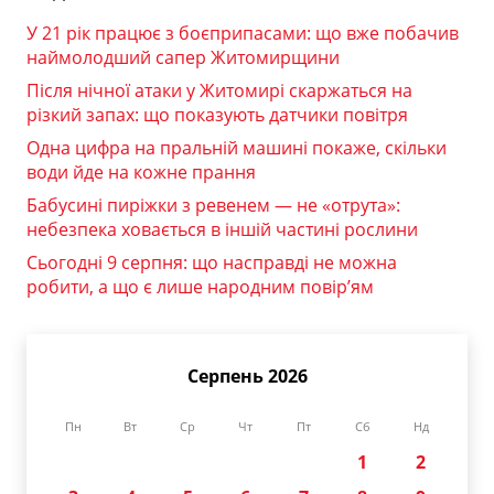
У 21 рік працює з боєприпасами: що вже побачив
наймолодший сапер Житомирщини
Після нічної атаки у Житомирі скаржаться на
різкий запах: що показують датчики повітря
Одна цифра на пральній машині покаже, скільки
води йде на кожне прання
Бабусині пиріжки з ревенем — не «отрута»:
небезпека ховається в іншій частині рослини
Сьогодні 9 серпня: що насправді не можна
робити, а що є лише народним повір’ям
Серпень 2026
Пн
Вт
Ср
Чт
Пт
Сб
Нд
1
2