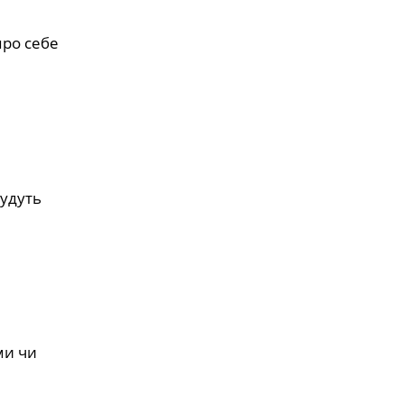
про себе
будуть
ми чи