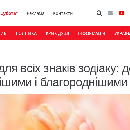
“Субота”
Реклама
Контакти
ЗИВ
ПОЛІТИКА
КРИК ДУШІ
ІНФОРМАЦІЯ
УКРАЇН
для всіх знаків зодіаку: д
ішими і благороднішими