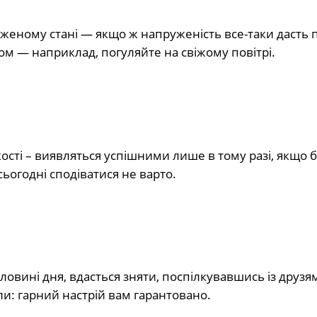
женому стані — якщо ж напруженість все-таки дасть 
бом — наприклад, погуляйте на свіжому повітрі.
ї якості – виявляться успішними лише в тому разі, якщо 
ьогодні сподіватися не варто.
оловині дня, вдасться зняти, поспілкувавшись із друзя
ли: гарний настрій вам гарантовано.