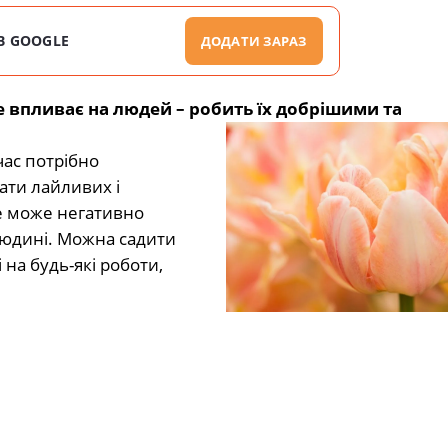
В GOOGLE
ДОДАТИ ЗАРАЗ
ще впливає на людей – робить їх добрішими та
час потрібно
ати лайливих і
це може негативно
 людині. Можна садити
 на будь-які роботи,