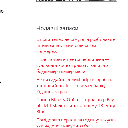
но
Недавні записи
Огірки тепер не ріжуть, а розбивають:
літній салат, який став хітом
соцмереж
Після погоні в центрі Бердичева —
суд: водій хоче отримати записи з
бодікамер і камер міста
Не викидайте великі огірки: зробіть
і
кроповий реліш — взимку банку
з’їдають за раз
Помер Вільям Орбіт — продюсер Ray
of Light Мадонни та альбому 13 гурту
Blur
Помідори з перцем за годину: закуска,
яка чудово смакує до м’яса