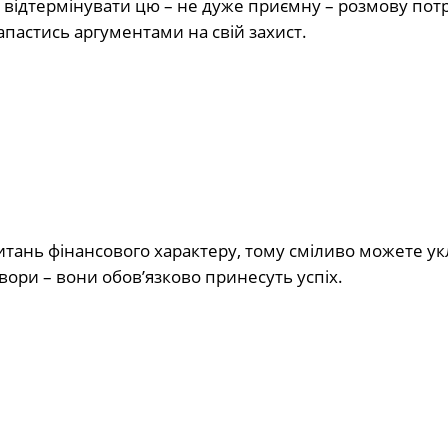
е відтермінувати цю – не дуже приємну – розмову потр
запастись аргументами на свій захист.
итань фінансового характеру, тому сміливо можете у
вори – вони обов’язково принесуть успіх.