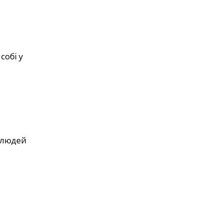
собі у
х людей