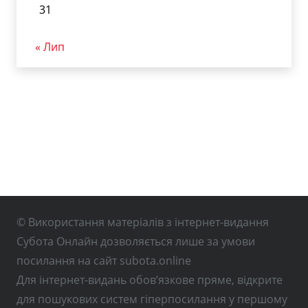
31
« Лип
© Використання матеріалів з інтернет-видання
Субота Онлайн дозволяється лише за умови
посилання на сайт subota.online
Для інтернет-видань обов’язкове пряме, відкрите
для пошукових систем гіперпосилання у першому