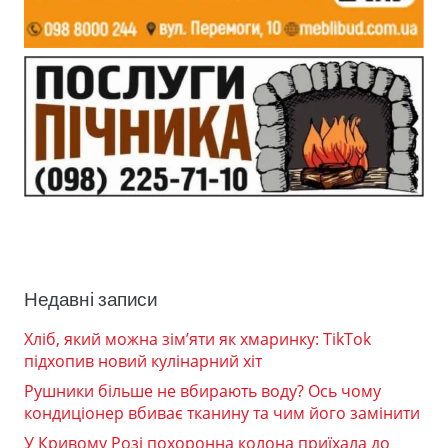
Недавні записи
Хліб, який можна зім’яти як хмаринку: TikTok
підхопив новий кулінарний хіт
Рушники більше не вбирають воду? Ось чому
кондиціонер вбиває тканину та чим його замінити
У Кривому Розі похоронна колона приїхала до