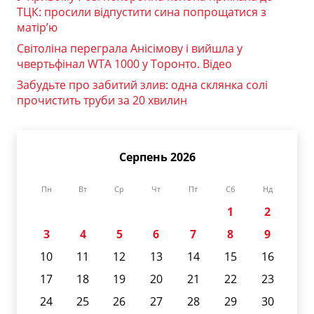
ТЦК: просили відпустити сина попрощатися з
матір’ю
Світоліна переграла Анісімову і вийшла у
чвертьфінал WTA 1000 у Торонто. Відео
Забудьте про забитий злив: одна склянка солі
прочистить труби за 20 хвилин
Серпень 2026
Пн
Вт
Ср
Чт
Пт
Сб
Нд
1
2
3
4
5
6
7
8
9
10
11
12
13
14
15
16
17
18
19
20
21
22
23
24
25
26
27
28
29
30