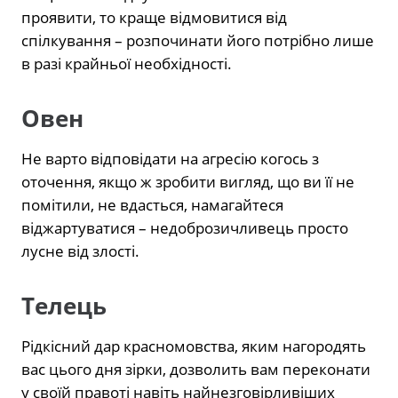
проявити, то краще відмовитися від
спілкування – розпочинати його потрібно лише
в разі крайньої необхідності.
Овен
Не варто відповідати на агресію когось з
оточення, якщо ж зробити вигляд, що ви її не
помітили, не вдасться, намагайтеся
віджартуватися – недоброзичливець просто
лусне від злості.
Телець
Рідкісний дар красномовства, яким нагородять
вас цього дня зірки, дозволить вам переконати
у своїй правоті навіть найнезговірливіших