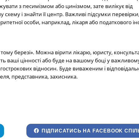
увати з песимізмом або цинізмом, зате вилікує від
у схему і знайти її центр. Важливі підсумки перевірки
ритетної особи, наприклад, лікаря або податкового ін
тому березі». Можна вірити лікарю, юристу, консульта
ить ваші цінності або буде на вашому боці у важливом
гострокових відносин. Буде виваженим і відповідал
еля, представника, захисника.
ПІДПИСАТИСЬ НА FACEBOOK СПІЛ