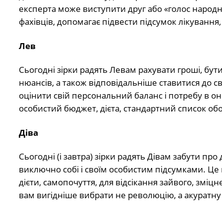
експерта може виступити друг або «голос народни
фахівців, допомагає підвести підсумок лікування,
Лев
Сьогодні зірки радять Левам рахувати гроші, б
нюансів, а також відповідальніше ставитися до св
оцінити свій персональний баланс і потребу в о
особистий бюджет, дієта, стандартний список обо
Діва
Сьогодні (і завтра) зірки радять Дівам забути пр
виключно собі і своїм особистим підсумками. Це
дієти, самопочуття, для відсікання зайвого, зміц
вам вигідніше вибрати не революцію, а акуратну