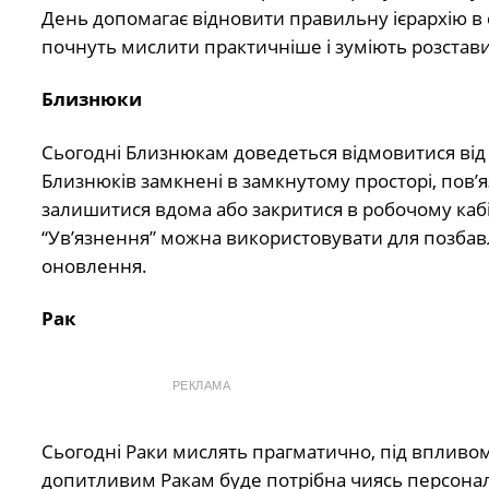
День допомагає відновити правильну ієрархію в сп
почнуть мислити практичніше і зуміють розставит
Близнюки
Сьогодні Близнюкам доведеться відмовитися від за
Близнюків замкнені в замкнутому просторі, пов’
залишитися вдома або закритися в робочому каб
“Ув’язнення” можна використовувати для позбавле
оновлення.
Рак
РЕКЛАМА
Сьогодні Раки мислять прагматично, під впливо
допитливим Ракам буде потрібна чиясь персональ