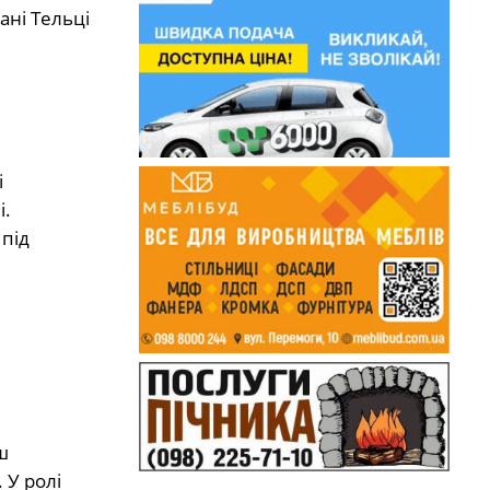
ані Тельці
і
і.
 під
ш
 У ролі