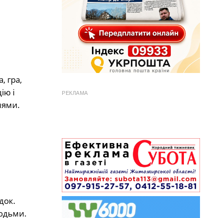
, гра,
ію і
РЕКЛАМА
нями.
док.
людьми.