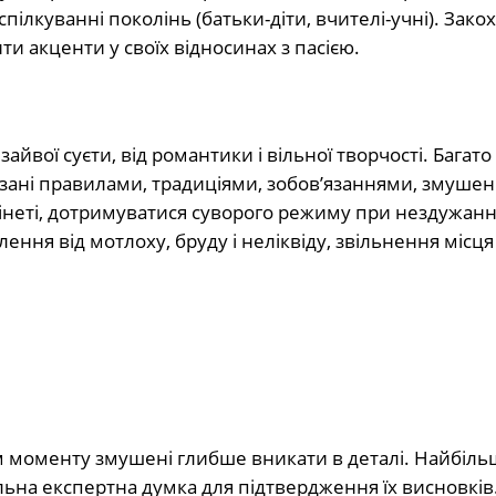
ілкуванні поколінь (батьки-діти, вчителі-учні). Закох
и акценти у своїх відносинах з пасією.
йвої суєти, від романтики і вільної творчості. Багато
язані правилами, традиціями, зобов’язаннями, змушен
інеті, дотримуватися суворого режиму при нездужанн
ння від мотлоху, бруду і неліквіду, звільнення місця
м моменту змушені глибше вникати в деталі. Найбіль
на експертна думка для підтвердження їх висновків.