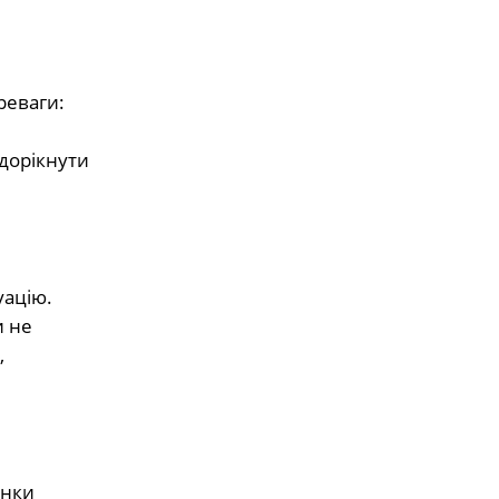
реваги:
 дорікнути
уацію.
и не
,
інки