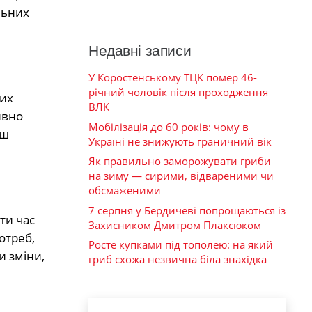
льних
Недавні записи
У Коростенському ТЦК помер 46-
річний чоловік після проходження
вих
ВЛК
ивно
Мобілізація до 60 років: чому в
аш
Україні не знижують граничний вік
Як правильно заморожувати гриби
на зиму — сирими, відвареними чи
обсмаженими
7 серпня у Бердичеві попрощаються із
ти час
Захисником Дмитром Плаксюком
отреб,
Росте купками під тополею: на який
и зміни,
гриб схожа незвична біла знахідка