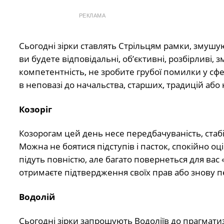
РЕКЛАМА
Сьогодні зірки ставлять Стрільцям рамки, змушую
ви будете відповідальні, об’єктивні, розбірливі,
компетентність, не зробите грубої помилки у сфе
в неповазі до начальства, старших, традицій або 
Козоріг
Козорогам цей день несе передбачуваність, стабіл
Можна не боятися підступів і пасток, спокійно оц
підуть повністю, але багато повернеться для вас «
отримаєте підтвердження своїх прав або знову п
Водолій
Сьогодні зірки запрошують Водоліїв до прагмати