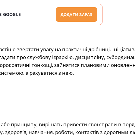
В GOOGLE
ДОДАТИ ЗАРАЗ
іше звертати увагу на практичні дрібниці. Ініціатива
гадати про службову ієрархію, дисципліну, субординац
бюрократичні тонкощі, зайнятися плановими оновлен
системою, а рахуватися з нею.
 або принципу, вирішать привести свої справи в поря
 здоров’я, навчання, роботи, контактів з дорогими 