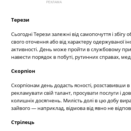
РЕКЛАМА
Терези
Сьогодні Терези залежні від самопочуття і збігу о
свого оточення або від характеру одержуваної ін
активності. День може пройти в службовому примі
навести порядок в побуті, рутинних справах, ме
Скорпіон
Скорпіонам день додасть ясності, розставивши в ї
рекламувати свій талант, просувати послуги і дов
колишніх досягнень. Милість долі в цю добу вираж
зайвого — наприклад, відмова від явно не відпов
Стрілець