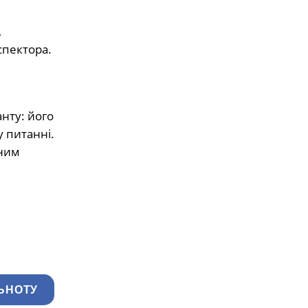
,
спектора.
нту: його
у питанні.
ьним
ЬНОТУ