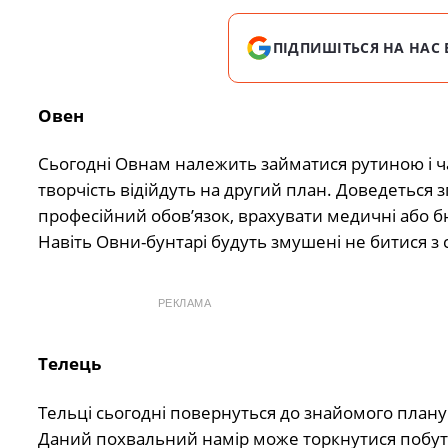
ПІДПИШІТЬСЯ НА НАС 
Овен
Сьогодні Овнам належить займатися рутиною і част
творчість відійдуть на другий план. Доведеться з
професійний обов’язок, врахувати медичні або 
Навіть Овни-бунтарі будуть змушені не битися з 
РЕКЛАМА
Телець
Тельці сьогодні повернуться до знайомого плану
Даний похвальний намір може торкнутися побуту,