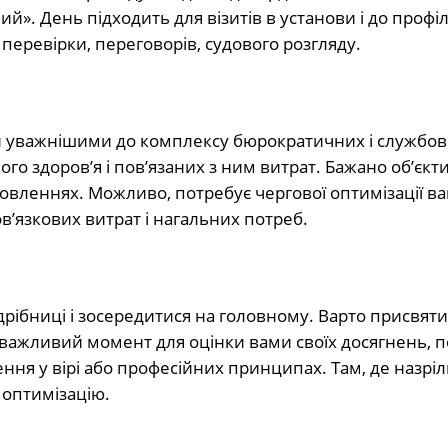
й». День підходить для візитів в установи і до профі
 перевірки, переговорів, судового розгляду.
ути уважнішими до комплексу бюрократичних і службо
ого здоров’я і пов’язаних з ним витрат. Бажано об’єкт
новленнях. Можливо, потребує чергової оптимізації в
в’язкових витрат і нагальних потреб.
о дрібниці і зосередитися на головному. Варто присвяти
 важливий момент для оцінки вами своїх досягнень, п
нення у вірі або професійних принципах. Там, де назріл
 оптимізацію.