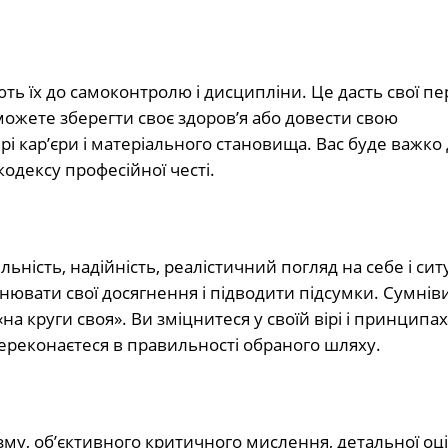
ть їх до самоконтролю і дисципліни. Це дасть свої пе
 зможете зберегти своє здоров’я або довести свою
рі кар’єри і матеріального становища. Вас буде важко
кодексу професійної честі.
ьність, надійність, реалістичний погляд на себе і сит
інювати свої досягнення і підводити підсумки. Сумнів
на круги своя». Ви зміцнитеся у своїй вірі і принципах
ереконаєтеся в правильності обраного шляху.
зму, об’єктивного критичного мислення, детальної оц