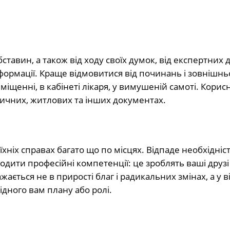
бставин, а також від ходу своїх думок, від експертних 
формації. Краще відмовитися від починань і зовнішнь
щенні, в кабінеті лікаря, у вимушеній самоті. Корис
дичних, житлових та інших документах.
хніх справах багато що по місцях. Відпаде необхідніс
одити професійні компетенції: це зроблять ваші друзі 
ається не в прирості благ і радикальних змінах, а у ві
ідного вам плану або ролі.