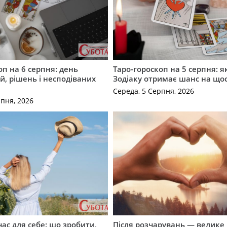
оп на 6 серпня: день
Таро-гороскоп на 5 серпня: я
, рішень і несподіваних
Зодіаку отримає шанс на що
Середа, 5 Серпня, 2026
рпня, 2026
ас для себе: що зробити,
Після розчарувань — велике