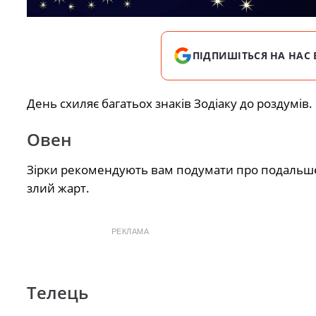
ПІДПИШІТЬСЯ НА НАС 
День схиляє багатьох знаків Зодіаку до роздумів.
Овен
Зірки рекомендують вам подумати про подальше ж
злий жарт.
РЕКЛАМА
Телець