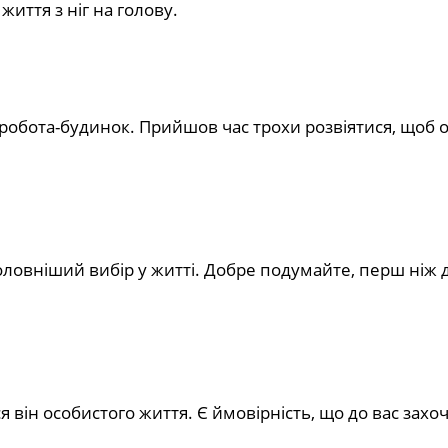
иття з ніг на голову.
обота-будинок. Прийшов час трохи розвіятися, щоб 
ловніший вибір у житті. Добре подумайте, перш ніж 
 він особистого життя. Є ймовірність, що до вас захо