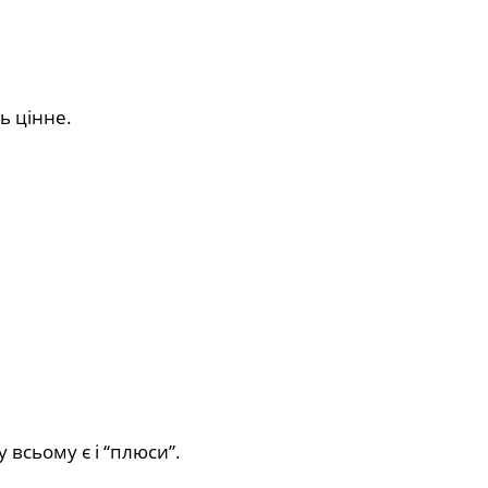
ь цінне.
 всьому є і “плюси”.