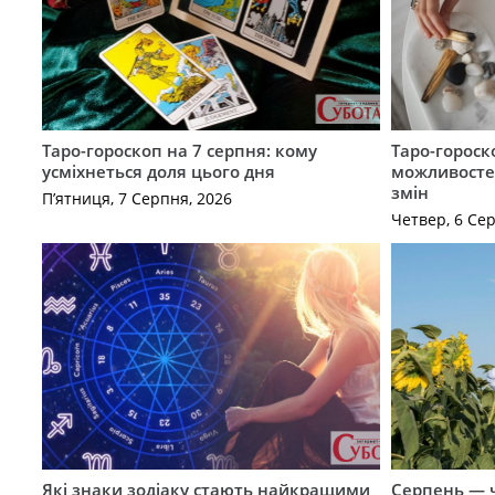
Таро-гороскоп на 7 серпня: кому
Таро-гороск
усміхнеться доля цього дня
можливостей
змін
П’ятниця, 7 Серпня, 2026
Четвер, 6 Се
Які знаки зодіаку стають найкращими
Серпень — ч