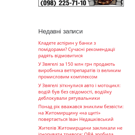
Недавні записи
Кладете аспірин у банки з
помідорами? Сучасні рекомендації
радять відмовитися
У Звягелі за 150 млн грн продають
виробника ветпрепаратів із великим
промисловим комплексом
У Звягелі зіткнулися авто і мотоцикл:
водій був без свідомості, водійку
деблокували рятувальники
Понад рік вважався зниклим безвісти:
на Житомирщину «на щиті»
повертається Іван Недашківський
Жителів Житомирщини закликали не
ігнорувати тривоги: ОВА зробила