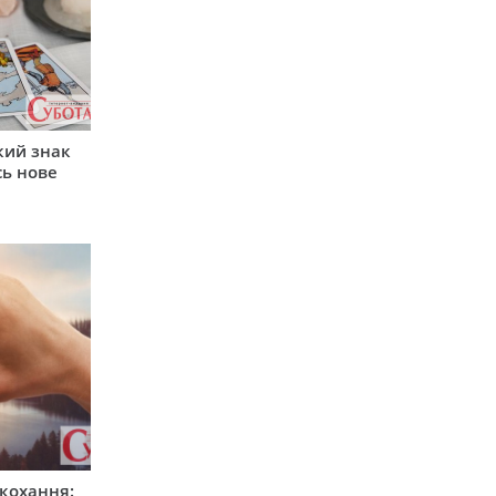
кий знак
сь нове
 кохання: