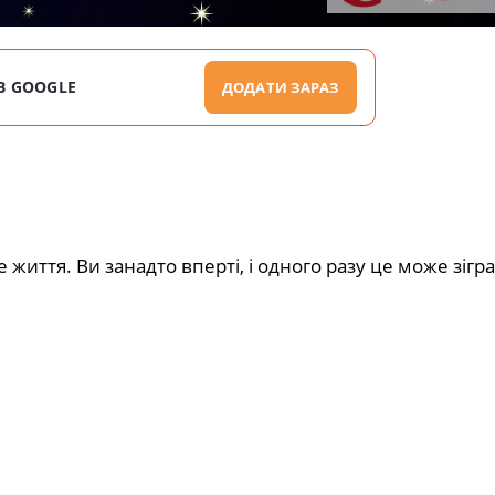
В GOOGLE
ДОДАТИ ЗАРАЗ
иття. Ви занадто вперті, і одного разу це може зігра