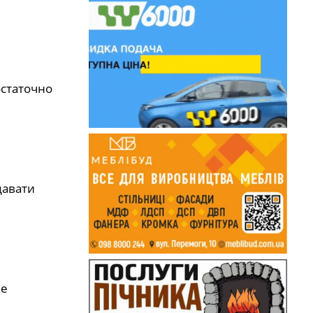
остаточно
давати
че