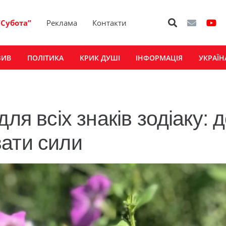
“Субота”
Реклама
Контакти
ЗИВ
ПОЛІТИКА
КРИК ДУШІ
ІНФОРМАЦІЯ
УКРАЇН
ля всіх знаків зодіаку: д
ати сили