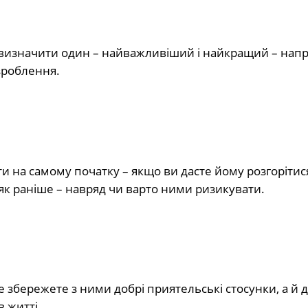
е визначити один – найважливіший і найкращий – напр
зроблення.
и на самому початку – якщо ви дасте йому розгорітис
як раніше – навряд чи варто ними ризикувати.
збережете з ними добрі приятельські стосунки, а й д
в житті.