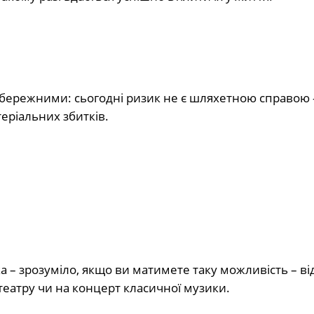
обережними: сьогодні ризик не є шляхетною справою 
теріальних збитків.
– зрозуміло, якщо ви матимете таку можливість – ві
театру чи на концерт класичної музики.