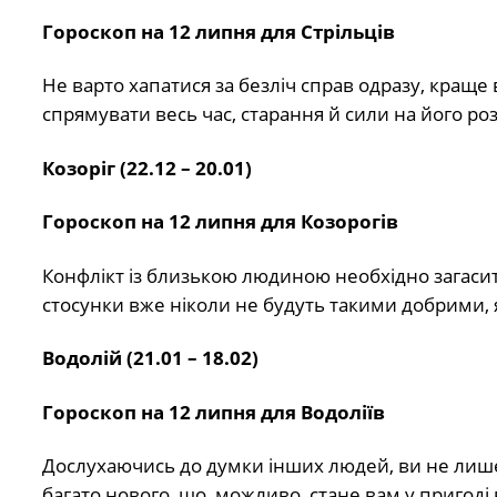
Гороскоп на 12 липня для Стрільців
Не варто хапатися за безліч справ одразу, кращ
спрямувати весь час, старання й сили на його ро
Козоріг (22.12 – 20.01)
Гороскоп на 12 липня для Козорогів
Конфлікт із близькою людиною необхідно загасит
стосунки вже ніколи не будуть такими добрими, 
Водолій (21.01 – 18.02)
Гороскоп на 12 липня для Водоліїв
Дослухаючись до думки інших людей, ви не лише 
багато нового, що, можливо, стане вам у пригоді 