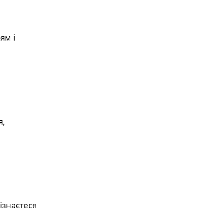
ям і
я,
ізнаєтеся