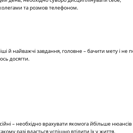
з колегами та розмов телефоном.
іші й найважчі завдання, головне – бачити мету і не 
ось досягти.
йні – необхідно врахувати якомога йбільше нюансів 
кому разі вдасться успішно втілити їх у життя.