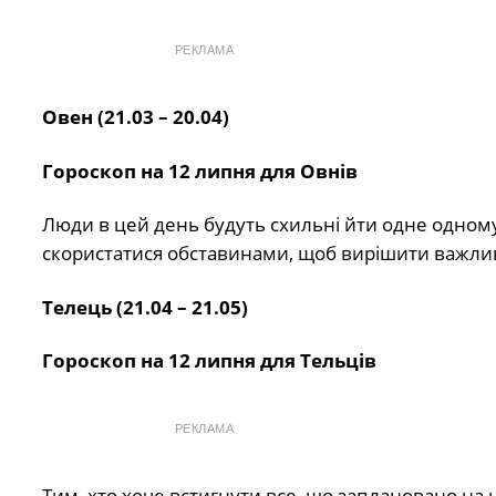
РЕКЛАМА
Овен (21.03 – 20.04)
Гороскоп на 12 липня для Овнів
Люди в цей день будуть схильні йти одне одному н
скористатися обставинами, щоб вирішити важливі
Телець (21.04 – 21.05)
Гороскоп на 12 липня для Тельців
РЕКЛАМА
Тим, хто хоче встигнути все, що заплановано на 