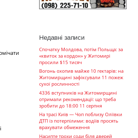
Недавні записи
Спочатку Молдова, потім Польща: за
помічати
«квиток за кордон» у Житомирі
просили $15 тисяч
Вогонь охопив майже 10 гектарів: на
Житомирщині зафіксували 11 пожеж
сухої рослинності
4336 вступників на Житомирщині
отримали рекомендації: що треба
зробити до 18:00 11 серпня
На трасі Київ — Чоп поблизу Оліївки
ДТП із потерпілими: водіїв просять
врахувати обмеження
і
Насипте трохи соди біля дверей