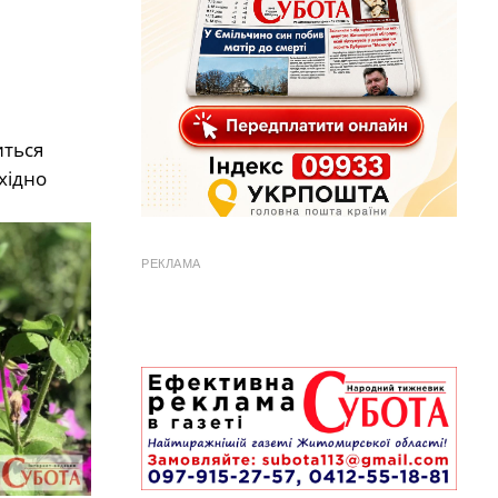
иться
хідно
РЕКЛАМА