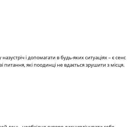
азустріч і допомагати в будь-яких ситуаціях – є сенс
 питання, які поодинці не вдається зрушити з місця.
цей день, необхідно суворо дисциплінувати себе,