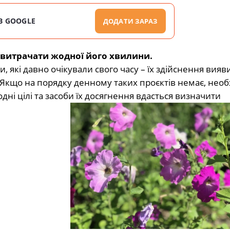
В GOOGLE
ДОДАТИ ЗАРАЗ
е витрачати жодної його хвилини.
, які давно очікували свого часу – їх здійснення вияв
кщо на порядку денному таких проєктів немає, необ
дні цілі та засоби їх досягнення вдасться визначити