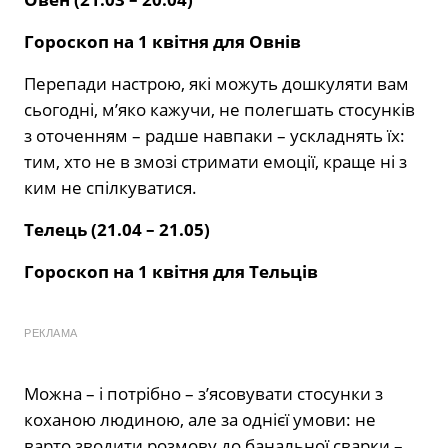
Гороскоп на 1 квітня для Овнів
Перепади настрою, які можуть дошкуляти вам
сьогодні, м’яко кажучи, не полегшать стосунків
з оточенням – радше навпаки – ускладнять їх:
тим, хто не в змозі стримати емоції, краще ні з
ким не спілкуватися.
Телець (21.04 – 21.05)
Гороскоп на 1 квітня для Тельців
РЕКЛАМА
Можна – і потрібно – з’ясовувати стосунки з
коханою людиною, але за однієї умови: не
варто зводити розмову до банальної сварки –