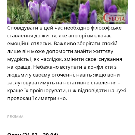
Сповідувати в цей час необхідно філософське
ставлення до життя, яке апріорі виключає
емоційні сплески. Важливо зберігати спокій –
лише він може допомогти знайти життєву
мудрість і, як наслідок, змінити своє існування
на краще. Небажано вступати в конфлікти з
людьми у своєму оточенні, навіть якщо вони
заслуговуватимуть на негативне ставлення –
краще їх проігнорувати, ніж відповідати на чужі
провокації симетрично.
РЕКЛАМА
Овен (21.03 – 20.04)