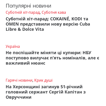
Популярні новини
Суботній хіт-парад
,
Суботня кава
Суботній хіт-парад: COKAINÉ, KODI та
OMEN представили нову версію Cuba
Libre & Dolce Vita
Україна
Не поспішайте міняти ці купюри: НБУ
поступово вилучає п’ять номіналів, але є
важливий нюанс
Гарячі новини
,
Крик душі
На Херсонщині загинув 51-річний
головний сержант Сергій Капітан з
Овруччини