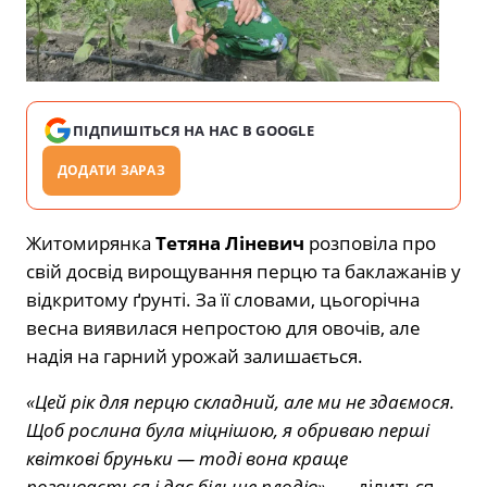
ПІДПИШІТЬСЯ НА НАС В GOOGLE
ДОДАТИ ЗАРАЗ
Житомирянка
Тетяна Ліневич
розповіла про
свій досвід вирощування перцю та баклажанів у
відкритому ґрунті. За її словами, цьогорічна
весна виявилася непростою для овочів, але
надія на гарний урожай залишається.
«Цей рік для перцю складний, але ми не здаємося.
Щоб рослина була міцнішою, я обриваю перші
квіткові бруньки — тоді вона краще
розвивається і дає більше плодів»
, — ділиться