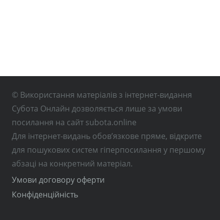
© Використання матеріалів з інтернет-видання
Субота Онлайн дозволяється лише за умови
посилання на сайт subota.online
Для інтернет-видань обов’язкове пряме, відкрите
для пошукових систем гіперпосилання у першому
абзаці на конкретний матеріал.
Умови договору оферти
Конфіденційність