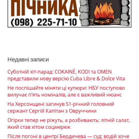
Недавні записи
Суботній хіт-парад: COKAINÉ, KODI та OMEN
представили нову версію Cuba Libre & Dolce Vita
Не поспішайте міняти ці купюри: НБУ поступово
вилучає п’ять номіналів, але є важливий нюанс
На Херсонщині загинув 51-річний головний
сержант Сергій Капітан з Овруччини
Огірки тепер не ріжуть, а розбивають: літній салат,
який став хітом соцмереж
Після погоні в центрі Бердичева — суд: водій хоче