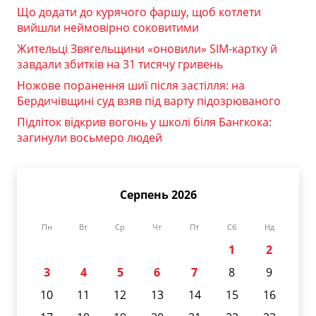
Що додати до курячого фаршу, щоб котлети
вийшли неймовірно соковитими
Жительці Звягельщини «оновили» SIM-картку й
завдали збитків на 31 тисячу гривень
Ножове поранення шиї після застілля: на
Бердичівщині суд взяв під варту підозрюваного
Підліток відкрив вогонь у школі біля Бангкока:
загинули восьмеро людей
Серпень 2026
Пн
Вт
Ср
Чт
Пт
Сб
Нд
1
2
3
4
5
6
7
8
9
10
11
12
13
14
15
16