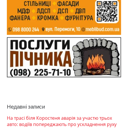
Недавні записи
На трасі біля Коростеня аварія за участю трьох
авто: водіїв попереджають про ускладнення руху