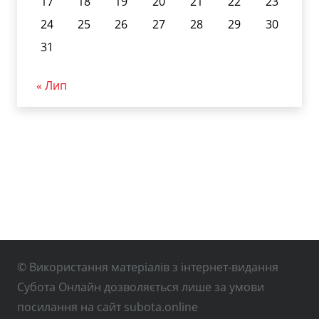
17
18
19
20
21
22
23
24
25
26
27
28
29
30
31
« Лип
© Використання матеріалів з інтернет-видання
Субота Онлайн дозволяється лише за умови
посилання на сайт subota.online