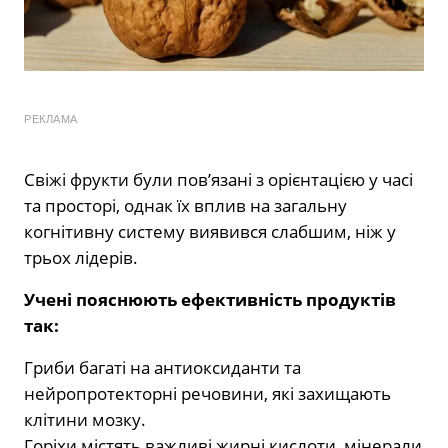
РЕКЛАМА
Свіжі фрукти були пов’язані з орієнтацією у часі
та просторі, однак їх вплив на загальну
когнітивну систему виявився слабшим, ніж у
трьох лідерів.
Учені пояснюють ефективність продуктів
так:
Гриби багаті на антиоксиданти та
нейропротекторні речовини, які захищають
клітини мозку.
Горіхи містять важливі жирні кислоти, мінерали