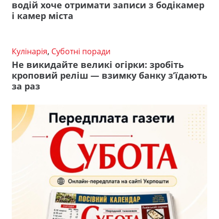
водій хоче отримати записи з бодікамер
і камер міста
Кулінарія
,
Суботні поради
Не викидайте великі огірки: зробіть
кроповий реліш — взимку банку з’їдають
за раз