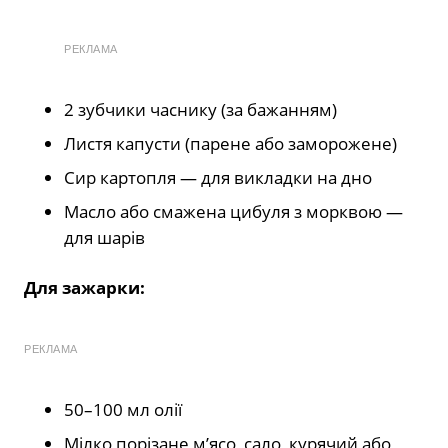
РЕКЛАМА
2 зубчики часнику (за бажанням)
Листя капусти (парене або заморожене)
Сир картопля — для викладки на дно
Масло або смажена цибуля з морквою —
для шарів
Для зажарки:
РЕКЛАМА
50–100 мл олії
Мілко порізане м’ясо, сало, курячий або