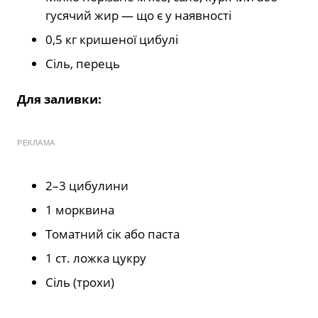
гусячий жир — що є у наявності
0,5 кг кришеної цибулі
Сіль, перець
Для заливки:
РЕКЛАМА
2–3 цибулини
1 морквина
Томатний сік або паста
1 ст. ложка цукру
Сіль (трохи)