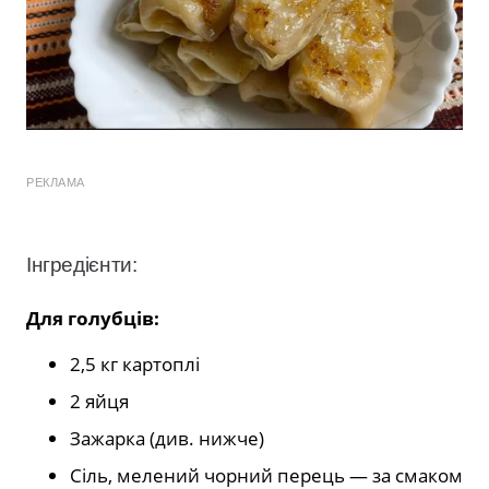
РЕКЛАМА
Інгредієнти:
Для голубців:
2,5 кг картоплі
2 яйця
Зажарка (див. нижче)
Сіль, мелений чорний перець — за смаком