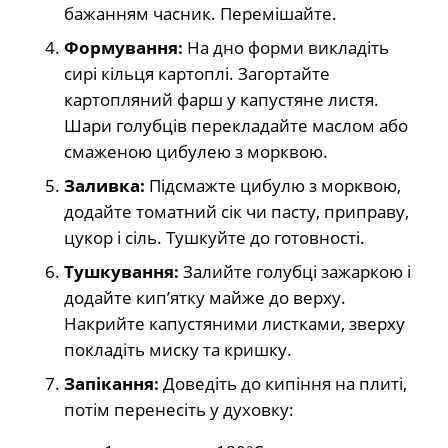
бажанням часник. Перемішайте.
Формування:
На дно форми викладіть
сирі кільця картоплі. Загортайте
картопляний фарш у капустяне листя.
Шари голубців перекладайте маслом або
смаженою цибулею з морквою.
Заливка:
Підсмажте цибулю з морквою,
додайте томатний сік чи пасту, приправу,
цукор і сіль. Тушкуйте до готовності.
Тушкування:
Залийте голубці зажаркою і
додайте кип’ятку майже до верху.
Накрийте капустяними листками, зверху
покладіть миску та кришку.
Запікання:
Доведіть до кипіння на плиті,
потім перенесіть у духовку: