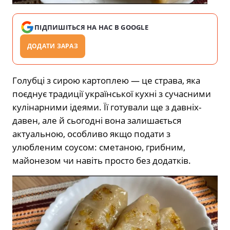
ПІДПИШІТЬСЯ НА НАС В GOOGLE
ДОДАТИ ЗАРАЗ
Голубці з сирою картоплею — це страва, яка
поєднує традиції української кухні з сучасними
кулінарними ідеями. Її готували ще з давніх-
давен, але й сьогодні вона залишається
актуальною, особливо якщо подати з
улюбленим соусом: сметаною, грибним,
майонезом чи навіть просто без додатків.