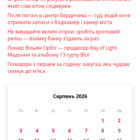
який став хітом соцмереж
Після погоні в центрі Бердичева — суд: водій хоче
отримати записи з бодікамер і камер міста
Не викидайте великі огірки: зробіть кроповий
реліш — взимку банку з’їдають за раз
Помер Вільям Орбіт — продюсер Ray of Light
Мадонни та альбому 13 гурту Blur
Помідори з перцем за годину: закуска, яка чудово
смакує до м’яса
Серпень 2026
Пн
Вт
Ср
Чт
Пт
Сб
Нд
1
2
3
4
5
6
7
8
9