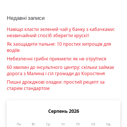
Недавні записи
Навіщо класти зелений чай у банку з кабачками:
незвичайний спосіб зберегти хрускіт
Як заощадити пальне: 10 простих хитрощів для
водіїв
Небезпечні грибні прикмети: як не отруїтися
60 хвилин до інсультного центру: скільки займає
дорога з Малина і сіл громади до Коростеня
Пишні дріжджові оладки: простий рецепт за
старим стандартом
Серпень 2026
Пн
Вт
Ср
Чт
Пт
Сб
Нд