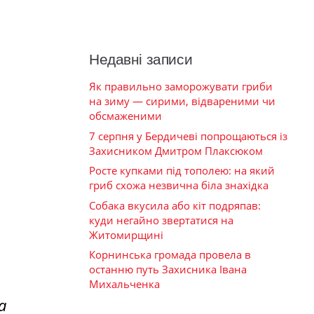
Недавні записи
Як правильно заморожувати гриби
на зиму — сирими, відвареними чи
обсмаженими
7 серпня у Бердичеві попрощаються із
Захисником Дмитром Плаксюком
Росте купками під тополею: на який
гриб схожа незвична біла знахідка
Собака вкусила або кіт подряпав:
куди негайно звертатися на
Житомирщині
Корнинська громада провела в
останню путь Захисника Івана
Михальченка
а