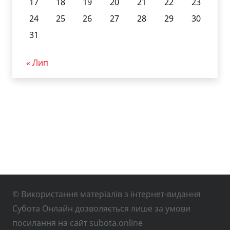
17
18
19
20
21
22
23
24
25
26
27
28
29
30
31
« Лип
© Використання матеріалів з інтернет-видання
Субота Онлайн дозволяється лише за умови
посилання на сайт subota.online