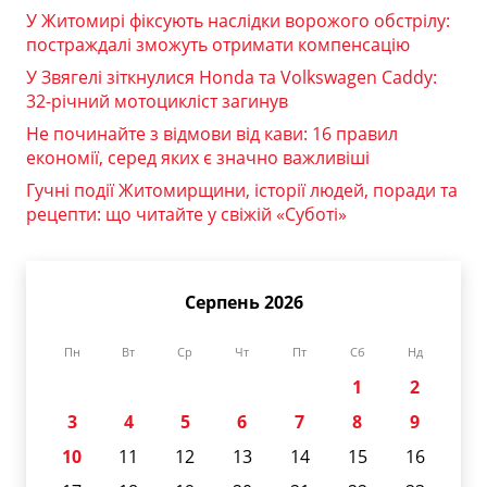
У Житомирі фіксують наслідки ворожого обстрілу:
постраждалі зможуть отримати компенсацію
У Звягелі зіткнулися Honda та Volkswagen Caddy:
32-річний мотоцикліст загинув
Не починайте з відмови від кави: 16 правил
економії, серед яких є значно важливіші
Гучні події Житомирщини, історії людей, поради та
рецепти: що читайте у свіжій «Суботі»
Серпень 2026
Пн
Вт
Ср
Чт
Пт
Сб
Нд
1
2
3
4
5
6
7
8
9
10
11
12
13
14
15
16