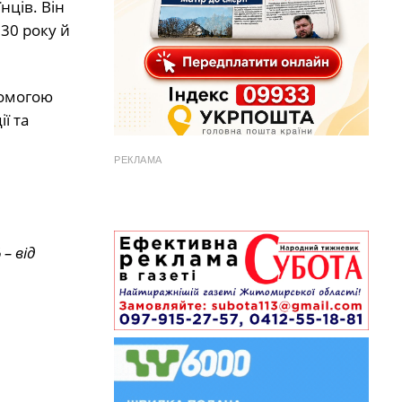
нців. Він
30 року й
помогою
ї та
РЕКЛАМА
– від