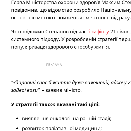
Глава Міністерства охорони здоров’я Максим Степ
повідомив, що відомство розробило Національну
основною метою є зниження смертності від раку
Як повідомив Степанов під час
брифінгу
21 січня
системного підходу. У розробленій стратегії пер
популяризація здорового способу життя.
РЕКЛАМА
“Здоровий спосіб життя дуже важливий, адже у 25%
зайвої ваги”
, – заявив міністр.
У стратегії також вказані такі цілі:
виявлення онкології на ранній стадії;
розвиток паліативної медицини;