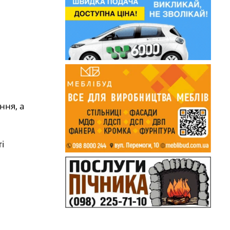
ння, а
і