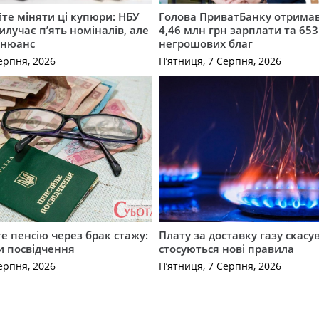
те міняти ці купюри: НБУ
Голова ПриватБанку отримав
илучає п’ять номіналів, але
4,46 млн грн зарплати та 653
 нюанс
негрошових благ
ерпня, 2026
П’ятниця, 7 Серпня, 2026
е пенсію через брак стажу:
Плату за доставку газу скасу
и посвідчення
стосуються нові правила
ерпня, 2026
П’ятниця, 7 Серпня, 2026