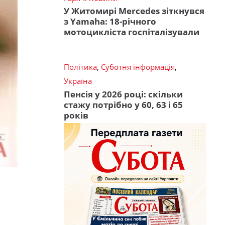
У Житомирі Mercedes зіткнувся
з Yamaha: 18-річного
мотоцикліста госпіталізували
Політика
,
Суботня інформація
,
Україна
Пенсія у 2026 році: скільки
стажу потрібно у 60, 63 і 65
років