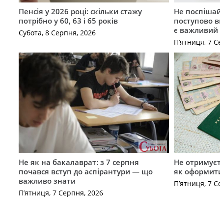
Пенсія у 2026 році: скільки стажу
Не поспішай
потрібно у 60, 63 і 65 років
поступово в
є важливий
Субота, 8 Серпня, 2026
П’ятниця, 7 С
Не як на бакалаврат: з 7 серпня
Не отримуєт
почався вступ до аспірантури — що
як оформит
важливо знати
П’ятниця, 7 С
П’ятниця, 7 Серпня, 2026