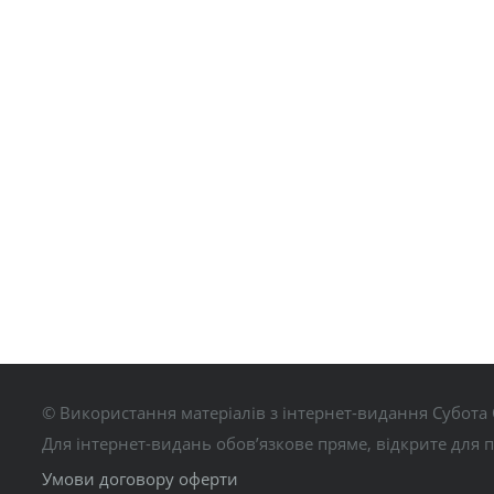
© Використання матеріалів з інтернет-видання Субота 
Для інтернет-видань обов’язкове пряме, відкрите для 
Умови договору оферти