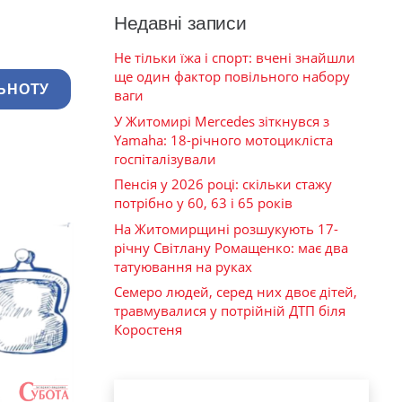
Недавні записи
Не тільки їжа і спорт: вчені знайшли
ще один фактор повільного набору
ЬНОТУ
ваги
У Житомирі Mercedes зіткнувся з
Yamaha: 18-річного мотоцикліста
госпіталізували
Пенсія у 2026 році: скільки стажу
потрібно у 60, 63 і 65 років
На Житомирщині розшукують 17-
річну Світлану Ромащенко: має два
татуювання на руках
Семеро людей, серед них двоє дітей,
травмувалися у потрійній ДТП біля
Коростеня