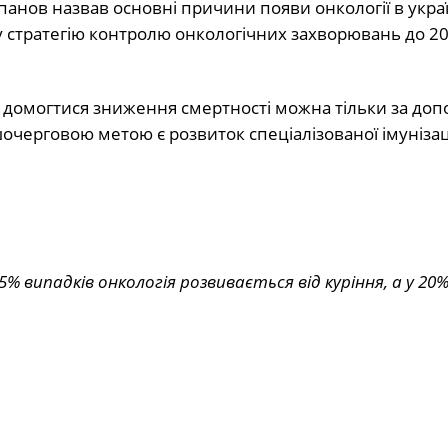
анов назвав основні причини появи онкології в украї
 стратегію контролю онкологічних захворювань до 20
.
, домогтися зниження смертності можна тільки за до
шочерговою метою є розвиток спеціалізованої імунізаці
 випадків онкологія розвивається від куріння, а у 20% 