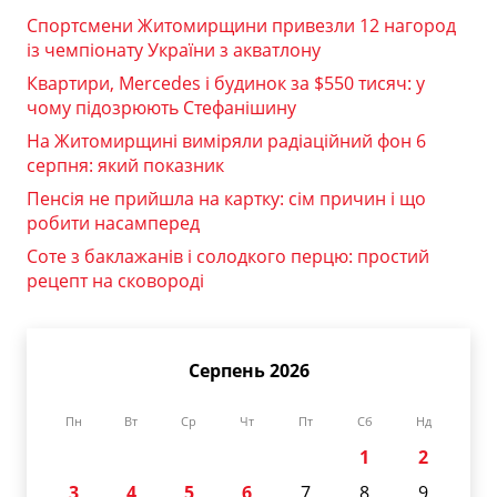
Спортсмени Житомирщини привезли 12 нагород
із чемпіонату України з акватлону
Квартири, Mercedes і будинок за $550 тисяч: у
чому підозрюють Стефанішину
На Житомирщині виміряли радіаційний фон 6
серпня: який показник
Пенсія не прийшла на картку: сім причин і що
робити насамперед
Соте з баклажанів і солодкого перцю: простий
рецепт на сковороді
Серпень 2026
Пн
Вт
Ср
Чт
Пт
Сб
Нд
1
2
3
4
5
6
7
8
9