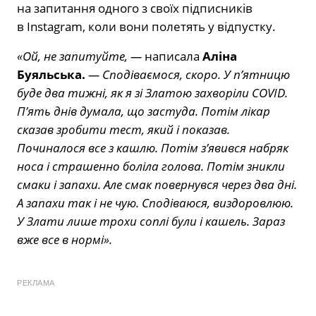
на запитання одного з своїх підписників
в Instagram, коли вони полетять у відпустку.
«Ой, не запитуйте, —
написала
Аліна
Буяльська.
— Сподіваємося, скоро. У п’ятницю
буде два тижні, як я зі Златою захворіли COVID.
П’ять днів думала, що застуда. Потім лікар
сказав зробити тест, який і показав.
Починалося все з кашлю. Потім з’явився набряк
носа і страшенно боліла голова. Потім зникли
смаки і запахи. Але смак повернувся через два дні.
А запахи так і не чую. Сподіваюся, виздоровлюю.
У Злати лише трохи соплі були і кашель. Зараз
вже все в нормі».
РЕКЛАМА