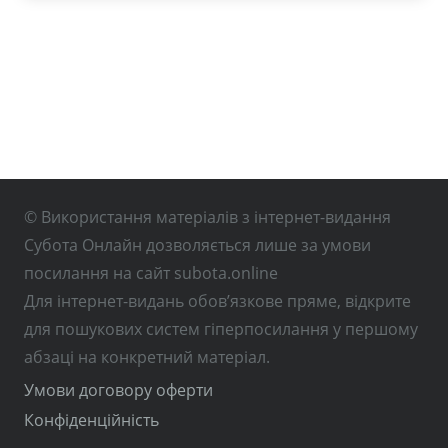
© Використання матеріалів з інтернет-видання
Субота Онлайн дозволяється лише за умови
посилання на сайт subota.online
Для інтернет-видань обов’язкове пряме, відкрите
для пошукових систем гіперпосилання у першому
абзаці на конкретний матеріал.
Умови договору оферти
Конфіденційність