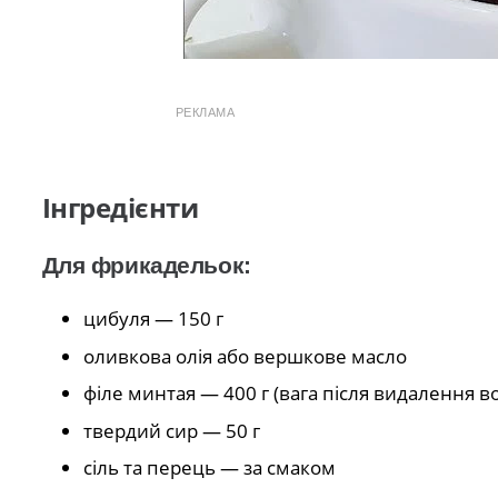
РЕКЛАМА
Інгредієнти
Для фрикадельок:
цибуля — 150 г
оливкова олія або вершкове масло
філе минтая — 400 г (вага після видалення в
твердий сир — 50 г
сіль та перець — за смаком