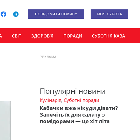
ПОВІДОМИТИ НОВИНУ
МОЯ СУБОТА
А
СВІТ
ЗДОРОВ’Я
ПОРАДИ
СУБОТНЯ КАВА
РЕКЛАМА
Популярні новини
Кулінарія
,
Суботні поради
Кабачки вже нікуди дівати?
Запечіть їх для салату з
помідорами — це хіт літа