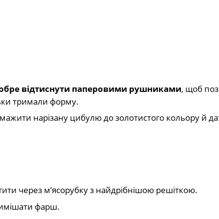
обре відтиснути паперовими рушниками
, щоб по
ьки тримали форму.
дсмажити нарізану цибулю до золотистого кольору й да
ити через м’ясорубку з найдрібнішою решіткою.
 вимішати фарш.