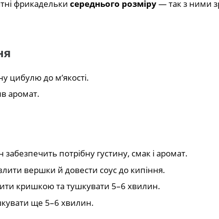
атні фрикадельки
середнього розміру
— так з ними 
ня
ну цибулю до м’якості.
ив аромат.
 забезпечить потрібну густину, смак і аромат.
влити вершки й довести соус до кипіння.
рити кришкою та тушкувати 5–6 хвилин.
шкувати ще 5–6 хвилин.