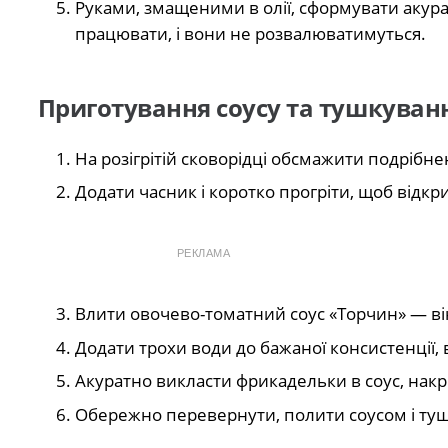
Руками, змащеними в олії, сформувати акур
працювати, і вони не розвалюватимуться.
Приготування соусу та тушкуван
На розігрітій сковорідці обсмажити подрібне
Додати часник і коротко прогріти, щоб відкр
РЕКЛАМА
Влити овочево-томатний соус «Торчин» — він
Додати трохи води до бажаної консистенції, 
Акуратно викласти фрикадельки в соус, нак
Обережно перевернути, полити соусом і ту