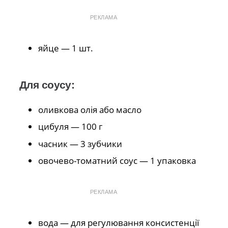
РЕКЛАМА
яйце — 1 шт.
Для соусу:
оливкова олія або масло
цибуля — 100 г
часник — 3 зубчики
овочево-томатний соус — 1 упаковка
РЕКЛАМА
вода — для регулювання консистенції