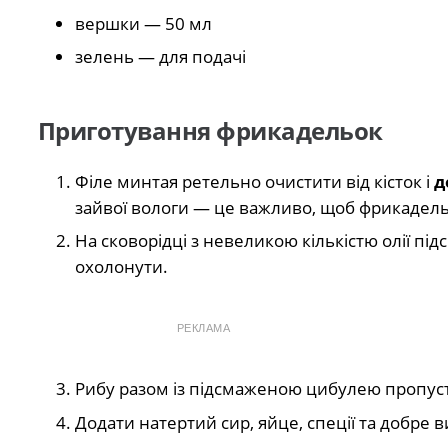
вершки — 50 мл
зелень — для подачі
Приготування фрикадельок
Філе минтая ретельно очистити від кісток і
д
зайвої вологи — це важливо, щоб фрикадел
На сковорідці з невеликою кількістю олії пі
охолонути.
РЕКЛАМА
Рибу разом із підсмаженою цибулею пропуст
Додати натертий сир, яйце, спеції та добре