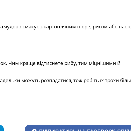
 чудово смакує з картопляним пюре, рисом або паст
ок. Чим краще відтиснете рибу, тим міцнішими й
адельки можуть розпадатися, тож робіть їх трохи біл