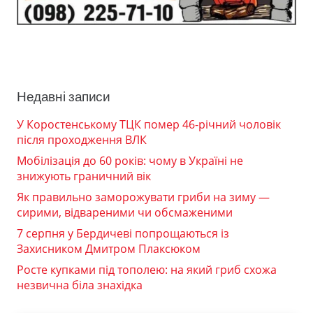
Недавні записи
У Коростенському ТЦК помер 46-річний чоловік
після проходження ВЛК
Мобілізація до 60 років: чому в Україні не
знижують граничний вік
Як правильно заморожувати гриби на зиму —
сирими, відвареними чи обсмаженими
7 серпня у Бердичеві попрощаються із
Захисником Дмитром Плаксюком
Росте купками під тополею: на який гриб схожа
незвична біла знахідка