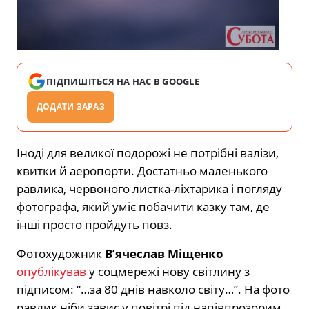
ПІДПИШІТЬСЯ НА НАС В GOOGLE
ДОДАТИ ЗАРАЗ
Іноді для великої подорожі не потрібні валізи,
квитки й аеропорти. Достатньо маленького
равлика, червоного листка-ліхтарика і погляду
фотографа, який уміє побачити казку там, де
інші просто пройдуть повз.
Фотохудожник
В’ячеслав Міщенко
опублікував
у соцмережі нову світлину з
підписом: “…за 80 днів навколо світу…”. На фото
равлик ніби завис у повітрі під напівпрозорим