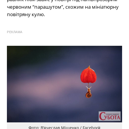
червоним “парашутом”, схожим на мініатюрну
повітряну кулю.
РЕКЛАМА
Фото: В’ячеслав Міщенко / Facebook