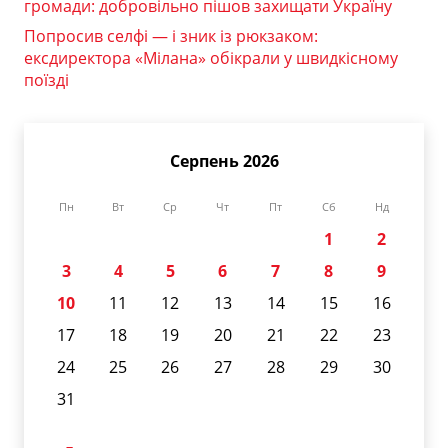
громади: добровільно пішов захищати Україну
Попросив селфі — і зник із рюкзаком:
ексдиректора «Мілана» обікрали у швидкісному
поїзді
Серпень 2026
Пн
Вт
Ср
Чт
Пт
Сб
Нд
1
2
3
4
5
6
7
8
9
10
11
12
13
14
15
16
17
18
19
20
21
22
23
24
25
26
27
28
29
30
31