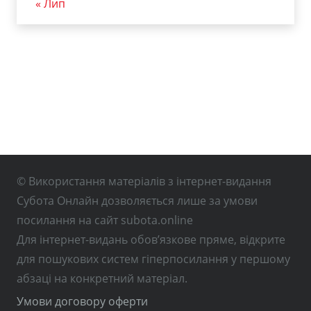
« Лип
© Використання матеріалів з інтернет-видання
Субота Онлайн дозволяється лише за умови
посилання на сайт subota.online
Для інтернет-видань обов’язкове пряме, відкрите
для пошукових систем гіперпосилання у першому
абзаці на конкретний матеріал.
Умови договору оферти