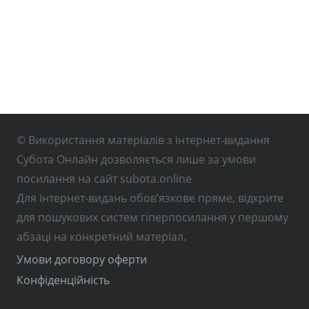
© Використання матеріалів з інтернет-видання
Субота Онлайн дозволяється лише за умови
посилання на сайт subota.online
Для інтернет-видань обов’язкове пряме, відкрите
для пошукових систем гіперпосилання у першому
абзаці на конкретний матеріал.
Умови договору оферти
Конфіденційність