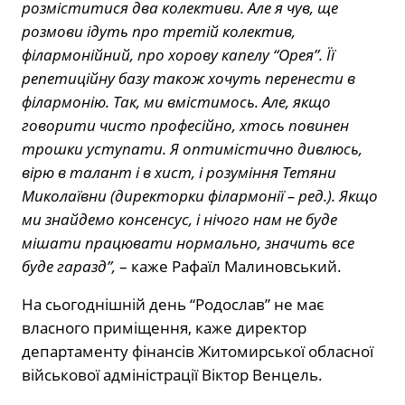
розміститися два колективи. Але я чув, ще
розмови ідуть про третій колектив,
філармонійний, про хорову капелу “Орея”. Її
репетиційну базу також хочуть перенести в
філармонію. Так, ми вмістимось. Але, якщо
говорити чисто професійно, хтось повинен
трошки уступати. Я оптимістично дивлюсь,
вірю в талант і в хист, і розуміння Тетяни
Миколаївни (директорки філармонії – ред.). Якщо
ми знайдемо консенсус, і нічого нам не буде
мішати працювати нормально, значить все
буде гаразд”,
– каже Рафаїл Малиновський.
На сьогоднішній день “Родослав” не має
власного приміщення, каже директор
департаменту фінансів Житомирської обласної
військової адміністрації Віктор Венцель.