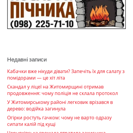
Недавні записи
Кабачки вже нікуди дівати? Запечіть їх для салату з
помідорами — це хіт літа
Скандал у ліцеї на Житомирщині отримав
продовження: чому поліція не склала протокол
У Житомирському районі легковик врізався в
дерево: водійка загинула
Огірки ростуть гачком: чому не варто одразу
сипати калій під кущі