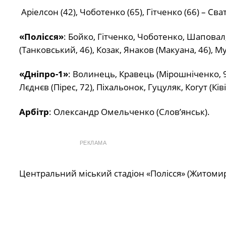
Аріелсон (42), Чоботенко (65), Гітченко (66) – Сват
«Полісся»
: Бойко, Гітченко, Чоботенко, Шаповал
(Танковський, 46), Козак, Янаков (Макуана, 46), Му
«Дніпро-1»
: Волинець, Кравець (Мірошніченко, 95
Лєднєв (Пірес, 72), Піхальонок, Гуцуляк, Когут (Ківі
Арбітр
: Олександр Омельченко (Слов’янськ).
РЕКЛАМА
Центральний міський стадіон «Полісся» (Житомир