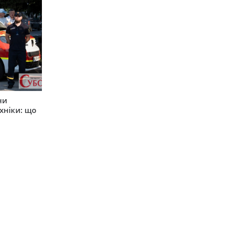
ни
хніки: що