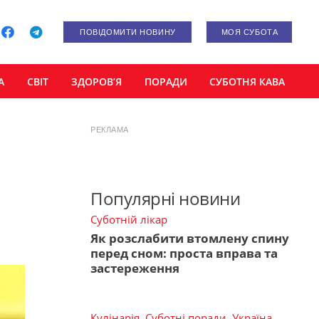
ПОВІДОМИТИ НОВИНУ
МОЯ СУБОТА
А
СВІТ
ЗДОРОВ’Я
ПОРАДИ
СУБОТНЯ КАВА
РЕКЛАМА
Популярні новини
Суботній лікар
Як розслабити втомлену спину
перед сном: проста вправа та
застереження
Кулінарія
,
Суботні поради
,
Україна