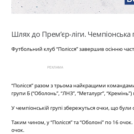
Шлях до Прем’єр-ліги. Чемпіонська 
Футбольний клуб “Полісся” завершив осінню части
РЕКЛАМА
“Полісся” разом з трьома найкращими командами г
групи Б (“Оболонь”, “ЛНЗ”, “Металург”, “Кремінь”
У чемпіонській групі збережуться очки, що були 
Таким чином, у “Полісся” та “Оболоні” по 16 очок.
очок.