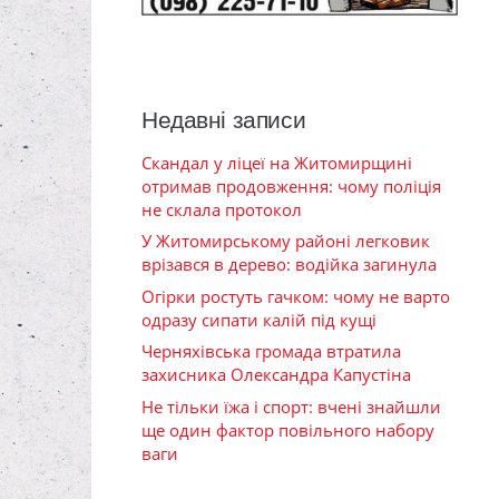
Недавні записи
Скандал у ліцеї на Житомирщині
отримав продовження: чому поліція
не склала протокол
У Житомирському районі легковик
врізався в дерево: водійка загинула
Огірки ростуть гачком: чому не варто
одразу сипати калій під кущі
Черняхівська громада втратила
захисника Олександра Капустіна
Не тільки їжа і спорт: вчені знайшли
ще один фактор повільного набору
ваги