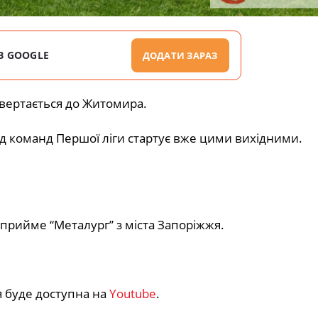
В GOOGLE
ДОДАТИ ЗАРАЗ
овертається до Житомира.
д команд Першої ліги стартує вже цими вихідними.
 прийме “Металург” з міста Запоріжжя.
я буде доступна на
Youtube
.