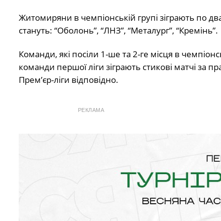
Житомиряни в чемпіонській групі зіграють по два
стануть: “Оболонь”, “ЛНЗ”, “Металург”, “Кремінь”.
Команди, які посіли 1-ше та 2-ге місця в чемпіонс
команди першої ліги зіграють стикові матчі за пр
Прем’єр-ліги відповідно.
РЕКЛАМА