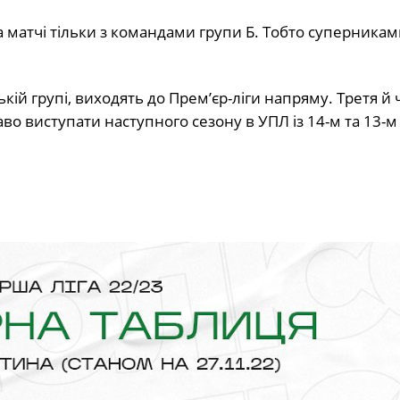
 матчі тільки з командами групи Б. Тобто суперникам
ькій групі, виходять до Прем’єр-ліги напряму. Третя й
аво виступати наступного сезону в УПЛ із 14-м та 13-