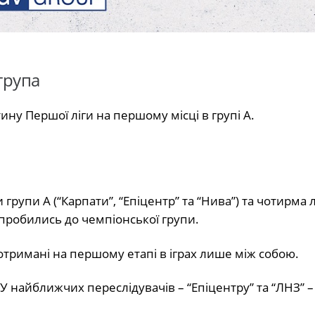
група
ну Першої ліги на першому місці в групі А.
рупи А (“Карпати”, “Епіцентр” та “Нива”) та чотирма 
) пробились до чемпіонської групи.
отримані на першому етапі в іграх лише між собою.
 У найближчих переслідувачів – “Епіцентру” та “ЛНЗ” –