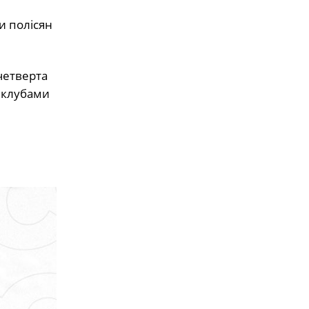
и полісян
 четверта
м клубами