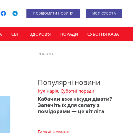
ПОВІДОМИТИ НОВИНУ
МОЯ СУБОТА
А
СВІТ
ЗДОРОВ’Я
ПОРАДИ
СУБОТНЯ КАВА
РЕКЛАМА
Популярні новини
Кулінарія
,
Суботні поради
Кабачки вже нікуди дівати?
Запечіть їх для салату з
помідорами — це хіт літа
Гарячі новини