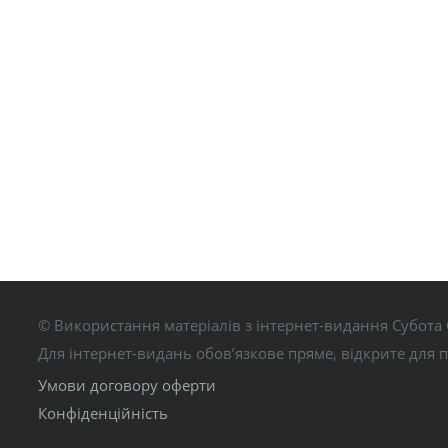
© Використання матеріалів з інтернет-видання Субота 
Для інтернет-видань обов’язкове пряме, відкрите для 
Умови договору оферти
Конфіденційність