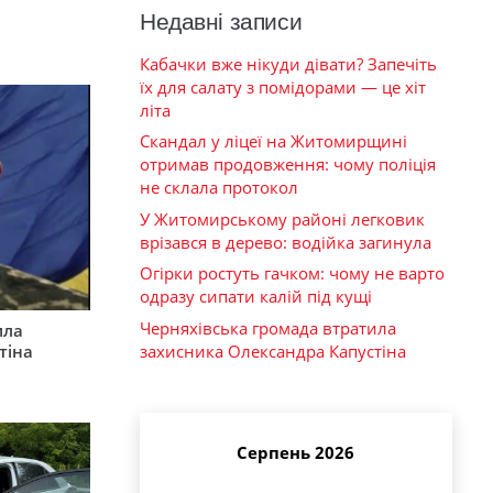
Недавні записи
Кабачки вже нікуди дівати? Запечіть
їх для салату з помідорами — це хіт
літа
Скандал у ліцеї на Житомирщині
отримав продовження: чому поліція
не склала протокол
У Житомирському районі легковик
врізався в дерево: водійка загинула
Огірки ростуть гачком: чому не варто
одразу сипати калій під кущі
Черняхівська громада втратила
ила
тіна
захисника Олександра Капустіна
Серпень 2026