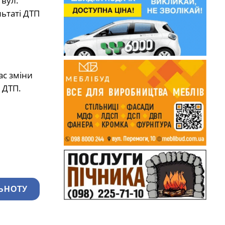
 вул.
ьтаті ДТП
ас зміни
 ДТП.
ЬНОТУ