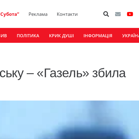
“Субота”
Реклама
Контакти
ЗИВ
ПОЛІТИКА
КРИК ДУШІ
ІНФОРМАЦІЯ
УКРАЇН
ьку – «Газель» збила