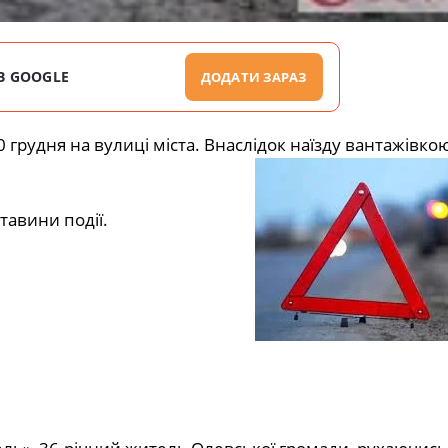
В GOOGLE
ДОДАТИ ЗАРАЗ
грудня на вулиці міста. Внаслідок наїзду вантажівко
тавини події.