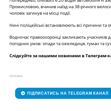
Попередньо, близько 6:20 водій автомобіля «Газ
Промисловою, вчинив наїзд на 38-річного велоси
чоловік загинув на місці події.
Нині поліцейські встановлюють всі причини та о
Водночас правоохоронці закликають учасників 
погодних умов: опади та ожеледиця, туман та су
Слідкуйте за нашими новинами в Телеграм-к
РЕКЛАМА
ПІДПИСАТИСЬ НА TELEGRAM КАНАЛ