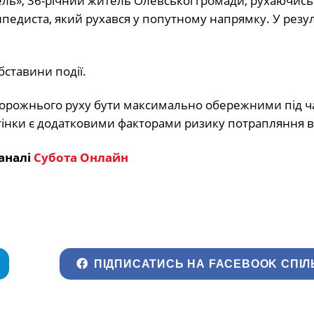
ель», 36-річний житель Олевської громади, рухаючись
педиста, який рухався у попутному напрямку. У резул
бставини події.
дорожнього руху бути максимально обережними під ч
тінки є додатковими факторами ризику потрапляння в
аналі
Субота Онлайн
ПІДПИСАТИСЬ НА FACEBOOK СПІЛ