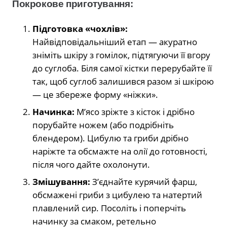
Покрокове приготування:
Підготовка «чохлів»:
Найвідповідальніший етап — акуратно
зніміть шкіру з гомілок, підтягуючи її вгору
до суглоба. Біля самої кістки перерубайте її
так, щоб суглоб залишився разом зі шкірою
— це збереже форму «ніжки».
Начинка:
М’ясо зріжте з кісток і дрібно
порубайте ножем (або подрібніть
блендером). Цибулю та гриби дрібно
наріжте та обсмажте на олії до готовності,
після чого дайте охолонути.
Змішування:
З’єднайте курячий фарш,
обсмажені гриби з цибулею та натертий
плавлений сир. Посоліть і поперчіть
начинку за смаком, ретельно