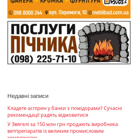
Недавні записи
Кладете аспірин у банки з помідорами? Сучасні
рекомендації радять відмовитися
У Звягелі за 150 млн грн продають виробника
ветпрепаратів із великим промисловим
комплексом