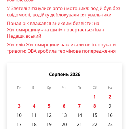
У Звягелі зіткнулися авто і мотоцикл: водій був без
свідомості, водійку деблокували рятувальники
Понад рік вважався зниклим безвісти: на
Житомирщину «на щиті» повертається Іван
Недашківський
Жителів Житомирщини закликали не ігнорувати
тривоги: ОВА зробила термінове попередження
Серпень 2026
Пн
Вт
Ср
Чт
Пт
Сб
Нд
1
2
3
4
5
6
7
8
9
10
11
12
13
14
15
16
17
18
19
20
21
22
23