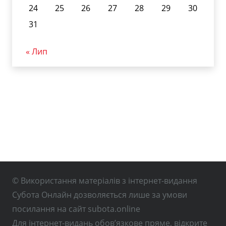
24
25
26
27
28
29
30
31
« Лип
© Використання матеріалів з інтернет-видання
Субота Онлайн дозволяється лише за умови
посилання на сайт subota.online
Для інтернет-видань обов’язкове пряме, відкрите