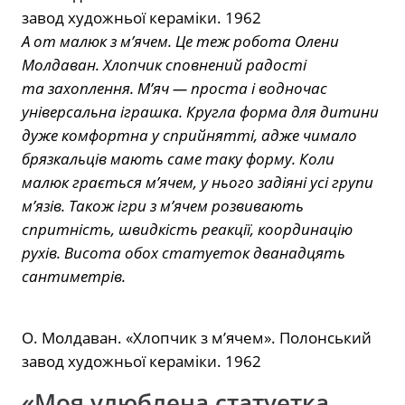
завод художньої кераміки. 1962
А от малюк з м’ячем. Це теж робота Олени
Молдаван. Хлопчик сповнений радості
та захоплення. М’яч — проста і водночас
універсальна іграшка. Кругла форма для дитини
дуже комфортна у сприйнятті, адже чимало
брязкальців мають саме таку форму. Коли
малюк грається м’ячем, у нього задіяні усі групи
м’язів. Також ігри з м’ячем розвивають
спритність, швидкість реакції, координацію
рухів. Висота обох статуеток дванадцять
сантиметрів.
О. Молдаван. «Хлопчик з м’ячем». Полонський
завод художньої кераміки. 1962
«Моя улюблена статуетка