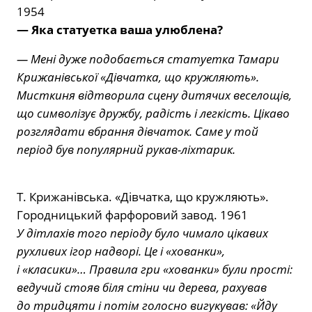
1954
— Яка статуетка ваша улюблена?
— Мені дуже подобається статуетка Тамари
Крижанівської «Дівчатка, що кружляють».
Мисткиня відтворила сцену дитячих веселощів,
що символізує дружбу, радість і легкість. Цікаво
розглядати вбрання дівчаток. Саме у той
період був популярний рукав-ліхтарик.
Т. Крижанівська. «Дівчатка, що кружляють».
Городницький фарфоровий завод. 1961
У дітлахів того періоду було чимало цікавих
рухливих ігор надворі. Це і «хованки»,
і «класики»… Правила гри «хованки» були прості:
ведучий стояв біля стіни чи дерева, рахував
до тридцяти і потім голосно вигукував: «Йду