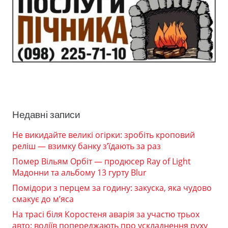
Недавні записи
Не викидайте великі огірки: зробіть кроповий
реліш — взимку банку з’їдають за раз
Помер Вільям Орбіт — продюсер Ray of Light
Мадонни та альбому 13 гурту Blur
Помідори з перцем за годину: закуска, яка чудово
смакує до м’яса
На трасі біля Коростеня аварія за участю трьох
авто: водіїв попереджають про ускладнення руху