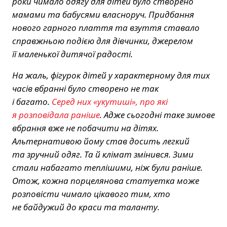
роки чимало одягу для дітей було створено
мамами та бабусями власноруч. Придбання
нового гарного плаття та взуття ставало
справжньою подією для дівчинки, джерелом
її маленької дитячої радості.
На жаль, фігурок дітей у характерному для тих
часів вбранні було створено не так
і багато.
Серед них «укутиші», про які
я розповідала раніше
. Адже сьогодні таке зимове
вбрання вже не побачити на дітях.
Альтернативою йому став досить легкий
та зручний одяг. Та й клімат змінився. Зими
стали набагато теплішими, ніж були раніше.
Отож, кожна порцелянова статуетка може
розповісти чимало цікавого тим, хто
не байдужий до краси та таланту.