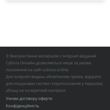
© Використання матеріалів з інтернет-видання
Субота Онлайн дозволяється лише за умови
посилання на сайт subota.online
Для інтернет-видань обов’язкове пряме, відкрите
для пошукових систем гіперпосилання у першому
абзаці на конкретний матеріал.
Умови договору оферти
Конфіденційність