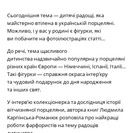
Сьогоднішня тема — дитячі радощі, яка
майстерно втілена в українській порцеляні.
Можливо, і у вас у родині є фігурки, які
ви побачите на фотоілюстраціях статті…
До речі,
тема щасливого
дитинства
надзвичайно популярна у порцеляні
різних країн Європи — Німеччині, Іспанії, Італії…
Такі фігурки — справжня окраса інтер’єру
та чудовий подарунок до дня народження
та інших свят.
У інтерв’ю
колекціонерка та дослідниця історії
вітчизняної порцеляни, авторка книг Людмила
Карпінська-Романюк
розповіла про найкращі
роботи фарфористів на тему радощів
дитинства.