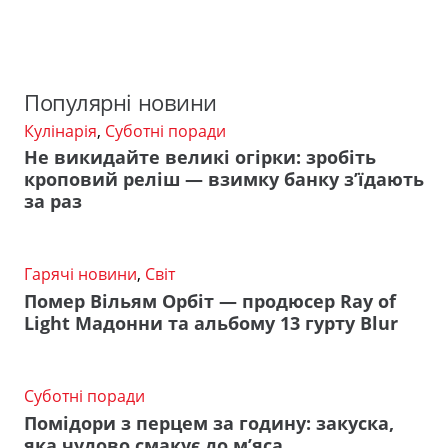
Популярні новини
Кулінарія
,
Суботні поради
Не викидайте великі огірки: зробіть
кроповий реліш — взимку банку з’їдають
за раз
Гарячі новини
,
Світ
Помер Вільям Орбіт — продюсер Ray of
Light Мадонни та альбому 13 гурту Blur
Суботні поради
Помідори з перцем за годину: закуска,
яка чудово смакує до м’яса