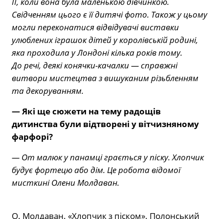
II, коли вона була маленькою дівчинкою.
Свідченням цього є її дитячі фото. Також у цьому
могли переконатися відвідувачі виставки
улюблених іграшок дітей у королівській родині,
яка проходила у Лондоні кілька років тому.
До речі, деякі конячки-качалки — справжні
витвори мистецтва з вишуканим різьбленням
та декоруванням.
— Які ще сюжети на тему радощів
дитинства були відтворені у вітчизняному
фарфорі?
— От малюк у панамці грається у піску. Хлопчик
будує фортецю або дім. Це робота відомої
мисткині Олени Молдаван.
О. Молдаван. «Хлопчик з піском». Полонський