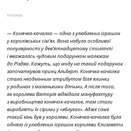
РЕКЛАМА
— Конячка-качалка — одна з улюблених іграшок
у королівських сім’ях. Вона набула особливої
популярності у дев’ятнадцятому столітті
і вважалась чудовим подарунком малюкам
до Різдва. Кажуть, що моду на такий подарунок
започаткував принц Альберт. Конячка-качалка
стала неодмінним атрибутом біля ялинки
у родинах з маленькими дітьми. А після того,
як королева Вікторія відвідала мануфактуру
з виробництва конячок-качалок, там стали
виробляти їх сірими у «яблуках». Адже саме
такий кінь був у королеви. Конячка-качалка була
однією із улюблених іграшок королеви Єлизавети