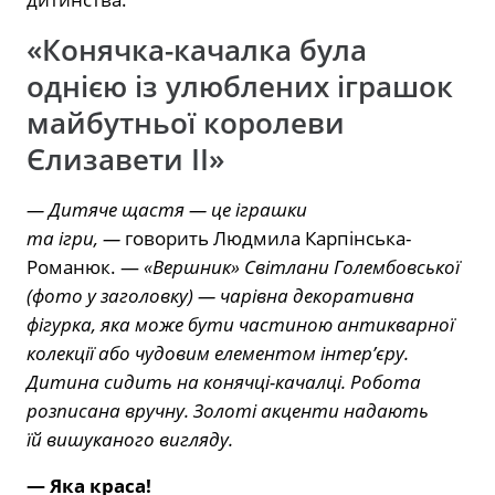
«Конячка-качалка була
однією із улюблених іграшок
майбутньої королеви
Єлизавети II»
— Дитяче щастя — це іграшки
та ігри, —
говорить Людмила Карпінська-
Романюк. —
«Вершник» Світлани Голембовської
(фото у заголовку) — чарівна декоративна
фігурка, яка може бути частиною антикварної
колекції або чудовим елементом інтер’єру.
Дитина сидить на конячці-качалці. Робота
розписана вручну. Золоті акценти надають
їй вишуканого вигляду.
— Яка краса!