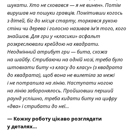
шукати. Хто не сховався — я не винен». Потім
вирушав на пошуки гравців. Помітивши когось
з дітей, біг до місця старту, торкався рукою
стіни чи дерева і голосно називав ім’я того, кого
знайшов. Для гри у «класики» асфальт
розкреслювали крейдою на квадрати.
Неодмінний атрибут гри — бита, схожа
на шайбу. Стрибаючи на одній нозі, треба було
штовхати биту «з класу до класу» (з квадрата
до квадрата), щоб вона не вилетіла за межі
і не потрапила на лінію. Наступати ногою
на лінію заборонялось. Пройшовши перший
раунд успішно, треба кидати биту на цифру
«два» і стрибати до неї…
— Кожну роботу цікаво розглядати
у деталях…