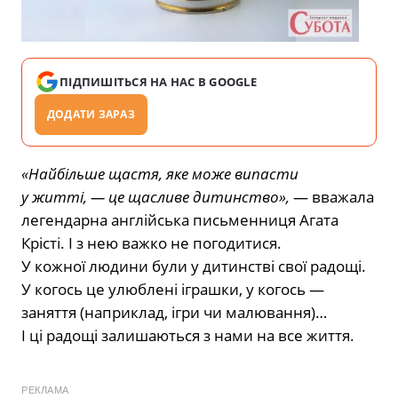
ПІДПИШІТЬСЯ НА НАС В GOOGLE
ДОДАТИ ЗАРАЗ
«Найбільше щастя, яке може випасти
у житті, — це щасливе дитинство»,
— вважала
легендарна англійська письменниця Агата
Крісті. І з нею важко не погодитися.
У кожної людини були у дитинстві свої радощі.
У когось це улюблені іграшки, у когось —
заняття (наприклад, ігри чи малювання)…
І ці радощі залишаються з нами на все життя.
РЕКЛАМА