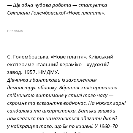
— Ще одна чудова робота — статуетка
Світлани Голембовської «Нове плаття».
РЕКЛАМА
С. Голембовська. «Нове плаття». Київський
експериментальний кераміко – художній
завод. 1957. НМДМУ.
Дівчинка з бантиками із захопленням
демонструє обновку. Вбрання з плісированою
спідничкою витримане у стилі того часу —
скромне та елегантне водночас. На ніжках гарні
сандалики та шкарпеточки. Батьки завжди
намагалися та намагаються одягати дітей
у найкраще з того, що їм по кишені. У 1960−70