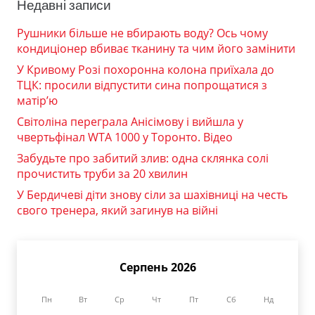
Недавні записи
Рушники більше не вбирають воду? Ось чому
кондиціонер вбиває тканину та чим його замінити
У Кривому Розі похоронна колона приїхала до
ТЦК: просили відпустити сина попрощатися з
матір’ю
Світоліна переграла Анісімову і вийшла у
чвертьфінал WTA 1000 у Торонто. Відео
Забудьте про забитий злив: одна склянка солі
прочистить труби за 20 хвилин
У Бердичеві діти знову сіли за шахівниці на честь
свого тренера, який загинув на війні
Серпень 2026
Пн
Вт
Ср
Чт
Пт
Сб
Нд