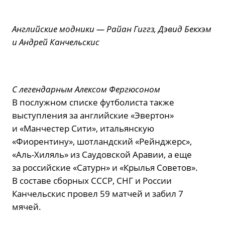
Английские модники — Райан Гиггз, Дэвид Бекхэм
и Андрей Канчельскис
С легендарным Алексом Фергюсоном
В послужном списке футболиста также
выступления за английские «Эвертон»
и «Манчестер Сити», итальянскую
«Фиорентину», шотландский «Рейнджерс»,
«Аль-Хиляль» из Саудовской Аравии, а еще
за российские «Сатурн» и «Крылья Советов».
В составе сборных СССР, СНГ и России
Канчельскис провел 59 матчей и забил 7
мячей.