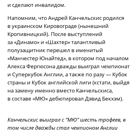
и сделают инвалидом.
Напомним, что Андрей Канчельскис родился
в украинском Кировограде (нынешний
Кропивницкий). После выступлений
за «Динамо» и «Шахтер» талантливый
полузащитник перешел в именитый
«Манчестер Юнайтед», в котором под началом
Алекса Фергюсона дважды выиграл чемпионат
и Суперкубок Англии, а также по разу — Кубок
страны и Кубок английской лиги (кстати, выйдя
на замену именно вместо Канчельскиса,
в составе «МЮ» дебютировал Дэвид Бекхэм).
Канчельскис выиграл с “МЮ” шесть трофеев, в
том числе дважды стал чемпионом Англии