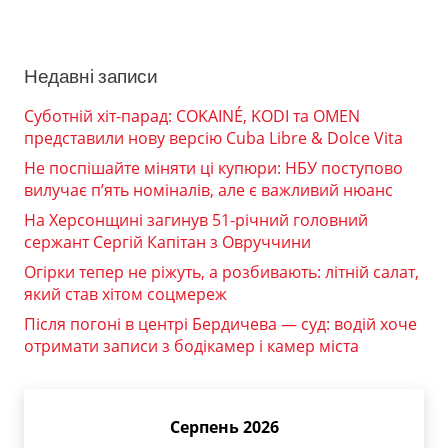
Недавні записи
Суботній хіт-парад: COKAINÉ, KODI та OMEN
представили нову версію Cuba Libre & Dolce Vita
Не поспішайте міняти ці купюри: НБУ поступово
вилучає п’ять номіналів, але є важливий нюанс
На Херсонщині загинув 51-річний головний
сержант Сергій Капітан з Овруччини
Огірки тепер не ріжуть, а розбивають: літній салат,
який став хітом соцмереж
Після погоні в центрі Бердичева — суд: водій хоче
отримати записи з бодікамер і камер міста
Серпень 2026