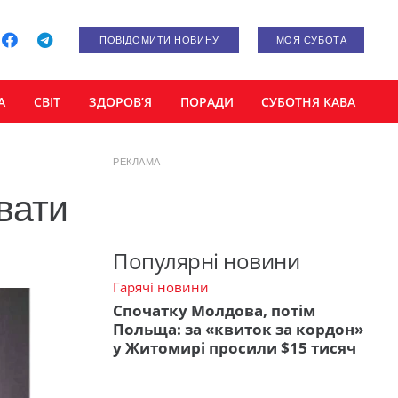
ПОВІДОМИТИ НОВИНУ
МОЯ СУБОТА
А
СВІТ
ЗДОРОВ’Я
ПОРАДИ
СУБОТНЯ КАВА
РЕКЛАМА
вати
Популярні новини
Гарячі новини
Спочатку Молдова, потім
Польща: за «квиток за кордон»
у Житомирі просили $15 тисяч