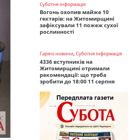
Суботня інформація
Вогонь охопив майже 10
гектарів: на Житомирщині
зафіксували 11 пожеж сухої
рослинності
Гарячі новини
,
Суботня інформація
4336 вступників на
Житомирщині отримали
рекомендації: що треба
зробити до 18:00 11 серпня