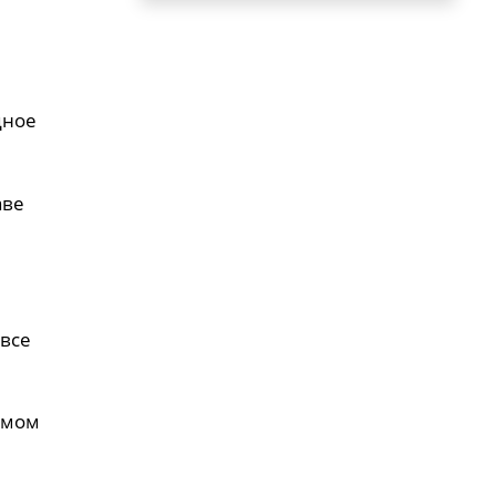
дное
аве
 все
амом