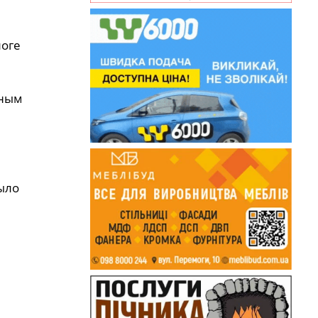
логе
сным
ыло