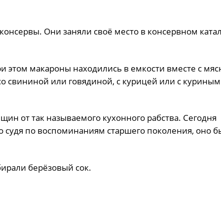
консервы. Они заняли своё место в консервном ката
ри этом макароны находились в емкости вместе с мя
 свининой или говядиной, с курицей или с куриным
щин от так называемого кухонного рабства. Сегодня
ко судя по воспоминаниям старшего поколения, оно б
бирали берёзовый сок.