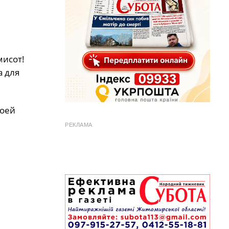
мисот!
а для
воей
РЕКЛАМА