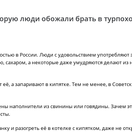
торую люди обожали брать в турпохо
остью в России. Люди с удовольствием употребляют 
ью, сахаром, а некоторые даже умудряются делают из 
т её, а запаривают в кипятке. Тем не менее, в Советс
лены наполнители из свинины или говядины. Зачем э
сты.
анку и разогреть её в котелке с кипятком, даже не отк