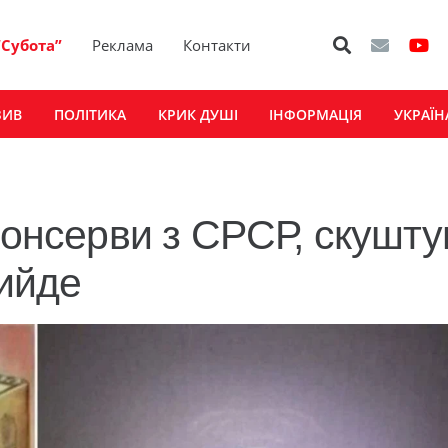
“Субота”
Реклама
Контакти
ЗИВ
ПОЛІТИКА
КРИК ДУШІ
ІНФОРМАЦІЯ
УКРАЇН
консерви з СРСР, скушту
вийде