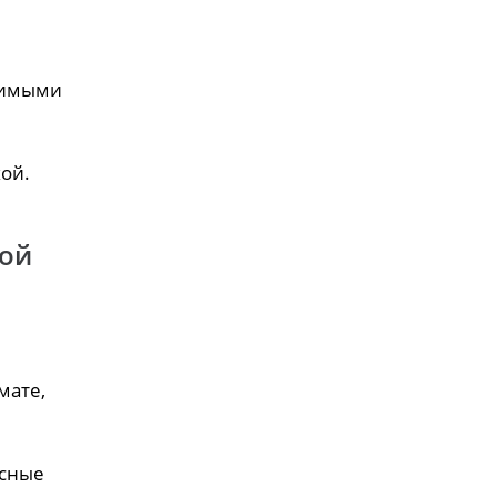
димыми
ой.
кой
мате,
усные