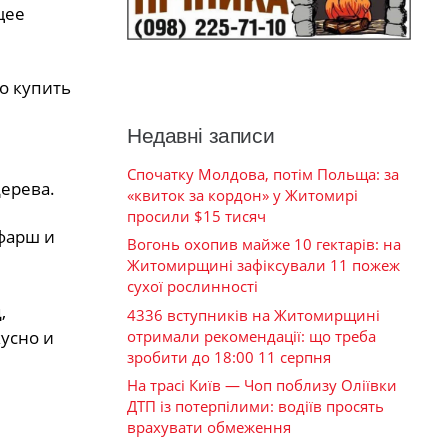
щее
о купить
Недавні записи
Спочатку Молдова, потім Польща: за
дерева.
«квиток за кордон» у Житомирі
просили $15 тисяч
фарш и
Вогонь охопив майже 10 гектарів: на
Житомирщині зафіксували 11 пожеж
сухої рослинності
,
4336 вступників на Житомирщині
отримали рекомендації: що треба
усно и
зробити до 18:00 11 серпня
На трасі Київ — Чоп поблизу Оліївки
ДТП із потерпілими: водіїв просять
врахувати обмеження