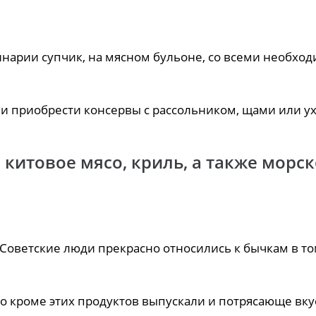
нарии супчик, на мясном бульоне, со всеми необхо
ли приобрести консервы с рассольником, щами или ух
китовое мясо, криль, а также морс
оветские люди прекрасно относились к бычкам в то
 Но кроме этих продуктов выпускали и потрясающе вк