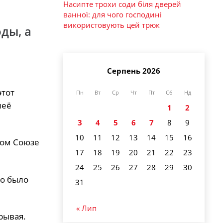
Насипте трохи соди біля дверей
ванної: для чого господині
використовують цей трюк
ды, а
Серпень 2026
этот
Пн
Вт
Ср
Чт
Пт
Сб
Нд
неё
1
2
3
4
5
6
7
8
9
10
11
12
13
14
15
16
ком Союзе
17
18
19
20
21
22
23
24
25
26
27
28
29
30
то было
31
« Лип
рывая.