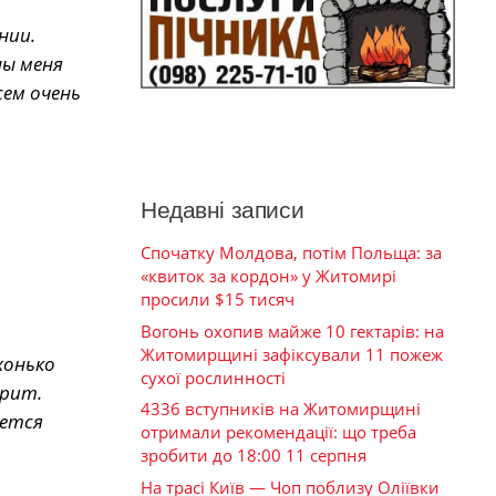
нии.
ны меня
сем очень
Недавні записи
Спочатку Молдова, потім Польща: за
«квиток за кордон» у Житомирі
просили $15 тисяч
Вогонь охопив майже 10 гектарів: на
Житомирщині зафіксували 11 пожеж
хонько
сухої рослинності
ерит.
4336 вступників на Житомирщині
ается
отримали рекомендації: що треба
зробити до 18:00 11 серпня
На трасі Київ — Чоп поблизу Оліївки