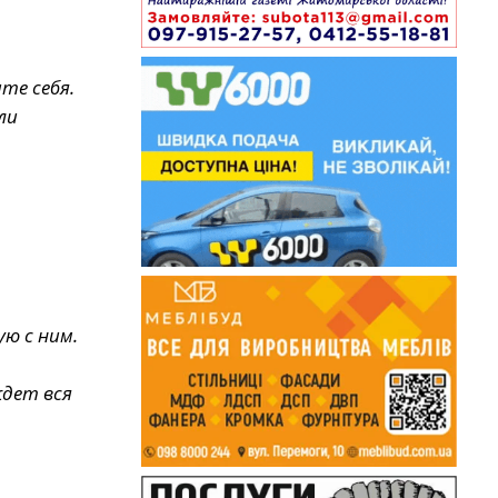
те себя.
ли
ую с ним.
ждет вся