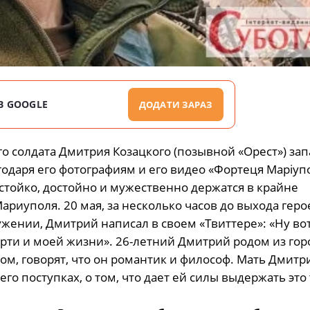
В GOOGLE
ДОДАТИ ЗАРАЗ
о солдата Дмитрия Козацкого (позывной «Орест») за
одаря его фотографиям и его видео «Фортеця Маріуп
 стойко, достойно и мужественно держатся в крайне
риуполя. 20 мая, за несколько часов до выхода геро
ужении, Дмитрий написал в своем «Твиттере»: «Ну вот
рти и моей жизни». 26-летний Дмитрий родом из гор
ком, говорят, что он романтик и философ. Мать Дмитр
его поступках, о том, что дает ей силы выдержать это