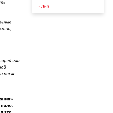
ать
« Лип
льные
естно,
снаряд или
ной
н после
фания»
 поле,
л это