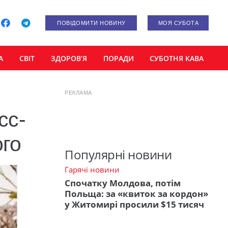
ПОВІДОМИТИ НОВИНУ
МОЯ СУБОТА
А
СВІТ
ЗДОРОВ’Я
ПОРАДИ
СУБОТНЯ КАВА
РЕКЛАМА
сс-
го
Популярні новини
Гарячі новини
Спочатку Молдова, потім
Польща: за «квиток за кордон»
у Житомирі просили $15 тисяч