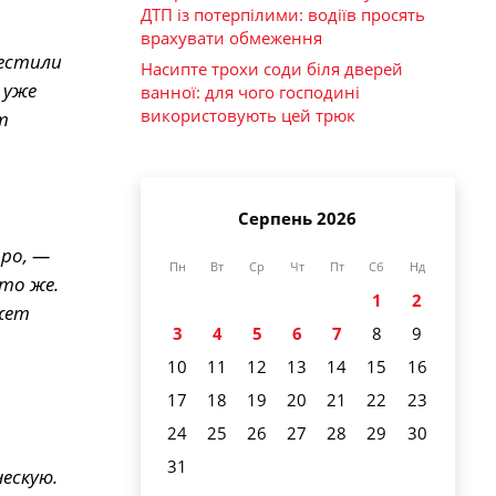
ДТП із потерпілими: водіїв просять
врахувати обмеження
рестили
Насипте трохи соди біля дверей
 уже
ванної: для чого господині
використовують цей трюк
т
Серпень 2026
тро, —
Пн
Вт
Ср
Чт
Пт
Сб
Нд
 то же.
1
2
жет
3
4
5
6
7
8
9
10
11
12
13
14
15
16
17
18
19
20
21
22
23
24
25
26
27
28
29
30
31
ескую.