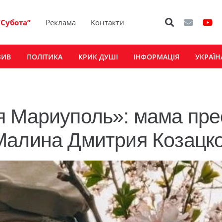
“Субота”
Реклама
Контакти
ЗИВ
ПОЛІТИКА
КРИК ДУШІ
ІНФОРМАЦІЯ
УКРАЇН
я Мариуполь»: мама пре
Малина Дмитрия Козацко