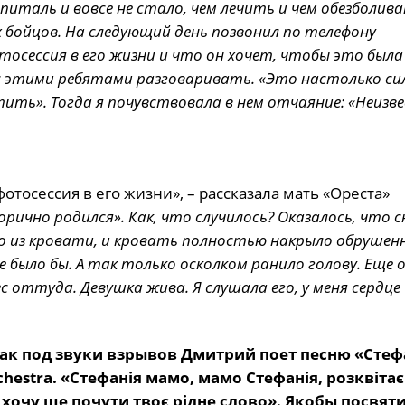
питаль и вовсе не стало, чем лечить и чем обезболив
бойцов. На следующий день позвонил по телефону
осессия в его жизни и что он хочет, чтобы это была
ак с этими ребятами разговаривать. «Это настолько си
тить». Тогда я почувствовала в нем отчаяние: «Неизв
отосессия в его жизни», – рассказала мать «Ореста»
орично родился». Как, что случилось? Оказалось, что 
ло из кровати, и кровать полностью накрыло обрушен
е было бы. А так только осколком ранило голову. Еще о
с оттуда. Девушка жива. Я слушала его, у меня сердце
 как под звуки взрывов Дмитрий поет песню «Сте
estra. «Стефанія мамо, мамо Стефанія, розквітає
, хочу ще почути твоє рідне слово».
Якобы посвяти