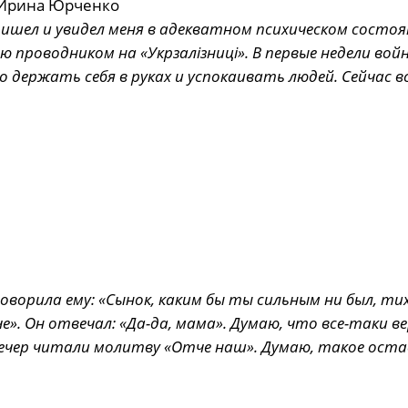
т Ирина Юрченко
ишел и увидел меня в адекватном психическом состоя
роводником на «Укрзалізниці». В первые недели вой
 держать себя в руках и успокаивать людей. Сейчас в
оворила ему: «Сынок, каким бы ты сильным ни был, ти
». Он отвечал: «Да-да, мама». Думаю, что все-таки в
вечер читали молитву «Отче наш». Думаю, такое ост