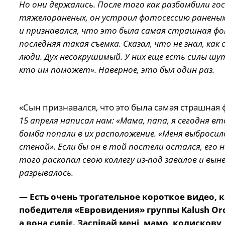
Но они держались. После того как разбомбили гос
тяжелораненых, он устроил фотосессию раненых 
и признавался, что это была самая страшная фот
последняя такая съемка. Сказал, что не знал, к
люди. Дух несокрушимый. У них еще есть силы шу
кто им поможет». Наверное, это был один раз.
«Сын признавался, что это была самая страшная ф
15 апреля написал нам: «Мама, папа, я сегодня вт
бомба попали в их расположение. «Меня выброси
стеной». Если бы он в той постели остался, его н
того раскопал свою коллегу из-под завалов и выне
разрывалось.
— Есть очень трогательное короткое видео,
победителя «Евровидения» группы Kalush Orch
а вона сивіє. Заспівай мені, мамо, колискову