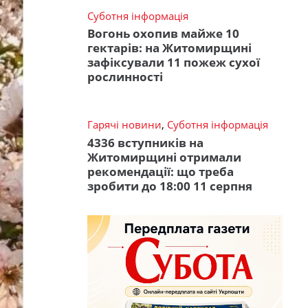
Суботня інформація
Вогонь охопив майже 10
гектарів: на Житомирщині
зафіксували 11 пожеж сухої
рослинності
Гарячі новини
,
Суботня інформація
4336 вступників на
Житомирщині отримали
рекомендації: що треба
зробити до 18:00 11 серпня