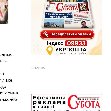
падные
оль.
РЕКЛАМА
ев
 и все.
ода
ия Ирина
 тяжелое