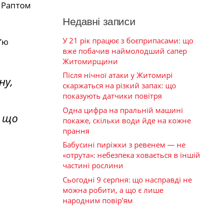
. Раптом
Недавні записи
У 21 рік працює з боєприпасами: що
’ю
вже побачив наймолодший сапер
Житомирщини
Після нічної атаки у Житомирі
ну,
скаржаться на різкий запах: що
показують датчики повітря
Одна цифра на пральній машині
, що
покаже, скільки води йде на кожне
прання
Бабусині пиріжки з ревенем — не
«отрута»: небезпека ховається в іншій
частині рослини
Сьогодні 9 серпня: що насправді не
можна робити, а що є лише
народним повір’ям