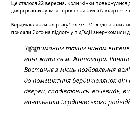
Це сталося 22 вересня. Коли жінки повернулися д
двері розпахнулися і просто на них з їх квартири
Бердичівлянки не розгубилися. Молодша з них ви
поклали його на підлогу у під’їзді і знерухомили 
Затриманим таким чином виявився
нині житель м. Житомира. Раніше 
Востаннє з місць позбавлення волі 
до помешкання бердичівлянок він 
дверей, сподіваючись, вочевидь, ви
начальника Бердичівського райвідд