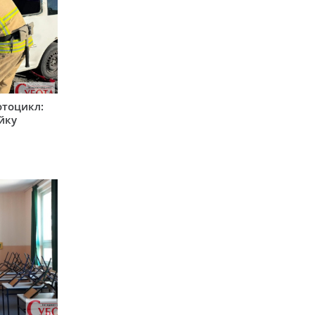
мотоцикл:
ійку