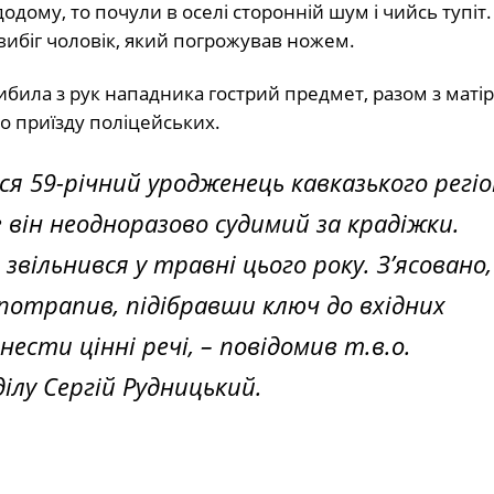
одому, то почули в оселі сторонній шум і чийсь тупіт
 вибіг чоловік, який погрожував ножем.
била з рук нападника гострий предмет, разом з матір
до приїзду поліцейських.
 59-річний уродженець кавказького регіо
він неодноразово судимий за крадіжки.
звільнився у травні цього року. З’ясовано
потрапив, підібравши ключ до вхідних
нести цінні речі, –
повідомив т.в.о.
ілу Сергій Рудницький.