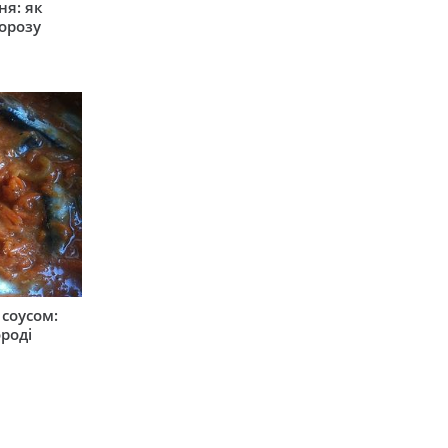
ня: як
орозу
соусом:
ороді