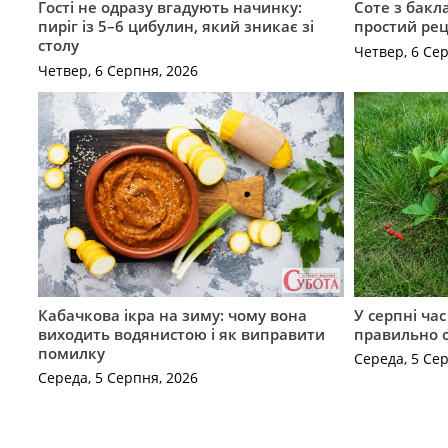
Гості не одразу вгадують начинку:
Соте з бакл
пиріг із 5–6 цибулин, який зникає зі
простий рец
столу
Четвер, 6 Се
Четвер, 6 Серпня, 2026
Кабачкова ікра на зиму: чому вона
У серпні ча
виходить водянистою і як виправити
правильно 
помилку
Середа, 5 Се
Середа, 5 Серпня, 2026