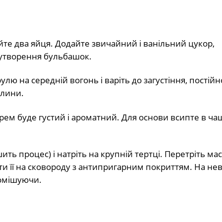
йте два яйця. Додайте звичайний і ванільний цукор,
і утворення бульбашок.
улю на середній вогонь і варіть до загустіння, постійн
илини.
рем буде густий і ароматний. Для основи всипте в ча
ь процес) і натріть на крупній тертці. Перетріть мас
ти її на сковороду з антипригарним покриттям. На н
помішуючи.