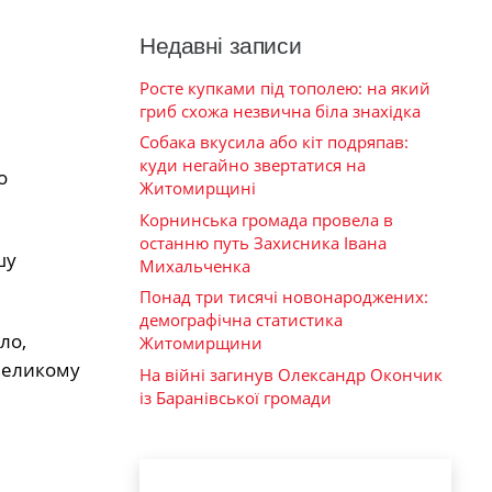
Недавні записи
Росте купками під тополею: на який
гриб схожа незвична біла знахідка
Собака вкусила або кіт подряпав:
куди негайно звертатися на
о
Житомирщині
Корнинська громада провела в
останню путь Захисника Івана
шу
Михальченка
Понад три тисячі новонароджених:
демографічна статистика
ло,
Житомирщини
евеликому
На війні загинув Олександр Окончик
із Баранівської громади