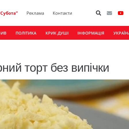
“Субота”
Реклама
Контакти
ЗИВ
ПОЛІТИКА
КРИК ДУШІ
ІНФОРМАЦІЯ
УКРАЇН
ний торт без випічки