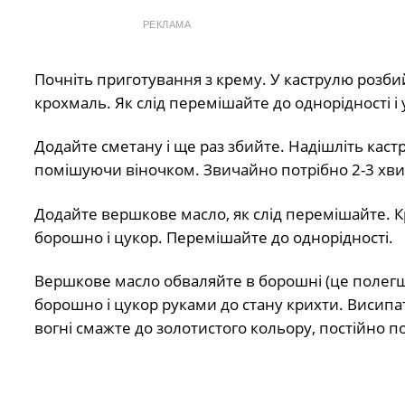
РЕКЛАМА
Почніть приготування з крему. У каструлю розби
крохмаль. Як слід перемішайте до однорідності 
Додайте сметану і ще раз збийте. Надішліть кастр
помішуючи віночком. Звичайно потрібно 2-3 хв
Додайте вершкове масло, як слід перемішайте. К
борошно і цукор. Перемішайте до однорідності.
Вершкове масло обваляйте в борошні (це полегшит
борошно і цукор руками до стану крихти. Висипа
вогні смажте до золотистого кольору, постійно 