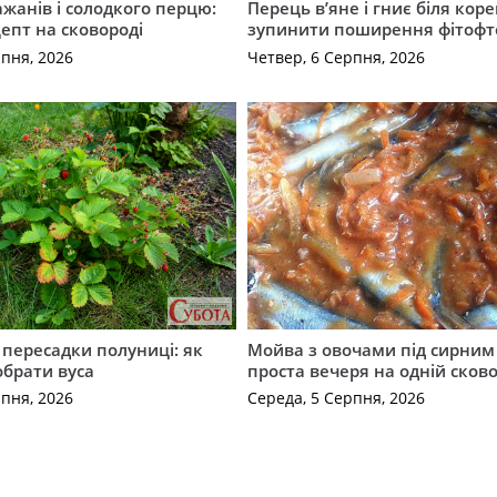
ажанів і солодкого перцю:
Перець в’яне і гниє біля коре
епт на сковороді
зупинити поширення фітофт
рпня, 2026
Четвер, 6 Серпня, 2026
с пересадки полуниці: як
Мойва з овочами під сирним 
обрати вуса
проста вечеря на одній сков
рпня, 2026
Середа, 5 Серпня, 2026