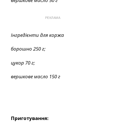
вершкове масло 50 г
РЕКЛАМА
Інгредієнти для коржа
борошно 250 г;
цукор 70 г;
вершкове масло 150 г
Приготування: