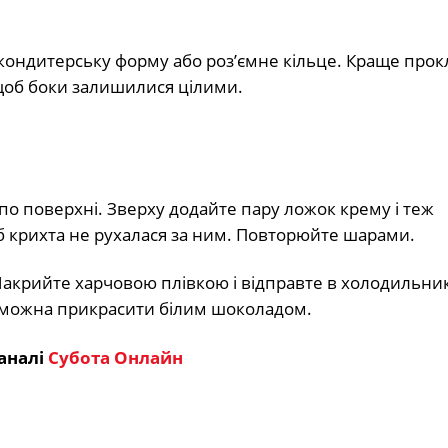
кондитерську форму або роз’ємне кільце. Краще прок
об боки залишилися цілими.
по поверхні. Зверху додайте пару ложок крему і теж
об крихта не рухалася за ним. Повторюйте шарами.
Накрийте харчовою плівкою і відправте в холодильник
т можна прикрасити білим шоколадом.
аналі
Субота Онлайн