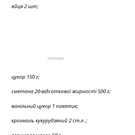
яйця 2 шт;
РЕКЛАМА
цукор 150 г;
сметана 20-відсоткової жирності 500 г;
ванільний цукор 1 пакетик;
крохмаль кукурудзяний 2 ст.л .;