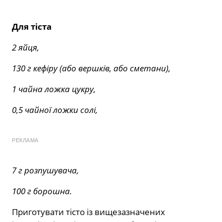
Для тіста
2 яйця,
130 г кефіру (або вершків, або сметани),
1 чайна ложка цукру,
0,5 чайної ложки солі,
РЕКЛАМА
7 г розпушувача,
100 г борошна.
Приготувати тісто із вищезазначених