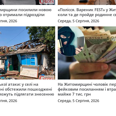
мирщини посилили новою
«Полісся. Вареник FEST» у Жи
о отримали підрозділи
коли та де пройде родинне с
рпня, 2026
Середа, 5 Серпня, 2026
ької атаки: у селі на
На Житомирщині чоловік пе
ні обстежили пошкоджені
фейковим посиланням і втр
можуть підлягати знесенню
майже 7 тис. грн
рпня, 2026
Середа, 5 Серпня, 2026