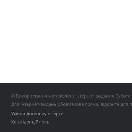
© Використання матеріалів з інтернет-видання Субота 
Для інтернет-видань обов’язкове пряме, відкрите для 
Умови договору оферти
Конфіденційність