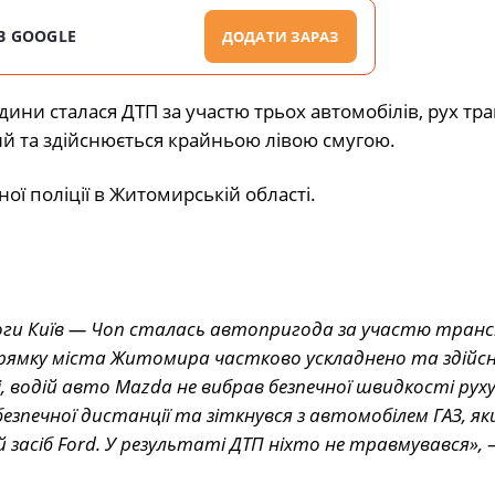
В GOOGLE
ДОДАТИ ЗАРАЗ
дини сталася ДТП за участю трьох автомобілів, рух тр
й та здійснюється крайньою лівою смугою.
ї поліції в Житомирській області.
дороги Київ — Чоп сталась автопригода за участю тра
апрямку міста Житомира частково ускладнено та здій
 водій авто Mazda не вибрав безпечної швидкості руху
зпечної дистанції та зіткнувся з автомобілем ГАЗ, як
 засіб Ford. У результаті ДТП ніхто не травмувався»,
–