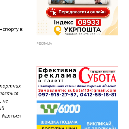
анспорту в
РЕКЛАМА
нспортних
снюється
, не
ий
 йдеться