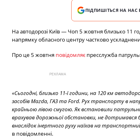
ПІДПИШІТЬСЯ НА НАС 
На автодорозі Київ — Чоп 5 жовтня близько 11 го
напрямку обласного центру частково ускладнени
Про це 5 жовтня
повідомляє
пресслужба патрульно
РЕКЛАМА
«Сьогодні, близько 11-ї години, на 120 км авто
засобів Mazda, ГАЗ та Ford. Рух транспорту в н
крайньою лівою смугою. Як встановили патрульні,
врахував дорожньої обстановки, не дотримався бе
внаслідок інертного руху наїхав на транспортний
в повідомленні.