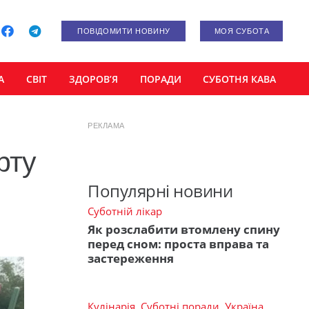
ПОВІДОМИТИ НОВИНУ
МОЯ СУБОТА
А
СВІТ
ЗДОРОВ’Я
ПОРАДИ
СУБОТНЯ КАВА
РЕКЛАМА
рту
Популярні новини
Суботній лікар
Як розслабити втомлену спину
перед сном: проста вправа та
застереження
Кулінарія
,
Суботні поради
,
Україна