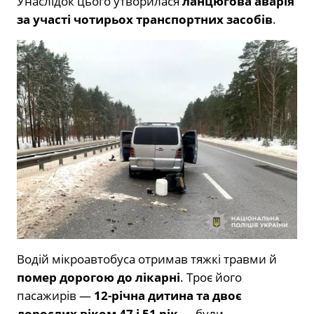
Унаслідок цього утворилася
ланцюгова аварія
за участі чотирьох транспортних засобів
.
Водій мікроавтобуса отримав тяжкі травми й
помер дорогою до лікарні
. Троє його
пасажирів —
12-річна дитина та двоє
дорослих віком 47 і 51 рік
— були