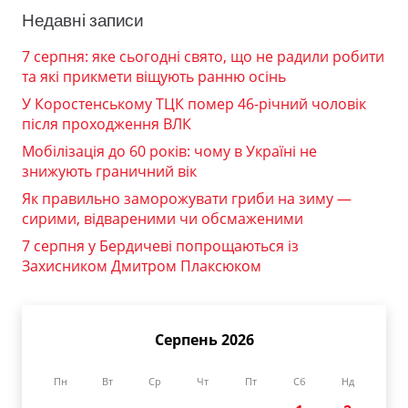
Недавні записи
7 серпня: яке сьогодні свято, що не радили робити
та які прикмети віщують ранню осінь
У Коростенському ТЦК помер 46-річний чоловік
після проходження ВЛК
Мобілізація до 60 років: чому в Україні не
знижують граничний вік
Як правильно заморожувати гриби на зиму —
сирими, відвареними чи обсмаженими
7 серпня у Бердичеві попрощаються із
Захисником Дмитром Плаксюком
Серпень 2026
Пн
Вт
Ср
Чт
Пт
Сб
Нд