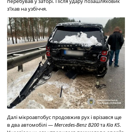
перебував у заторі. Після удару позашляховик
з’їхав на узбіччя.
Далі мікроавтобус продовжив рух і врізався ще
в два автомобілі —
Mercedes-Benz B200
та
Kia K5
.