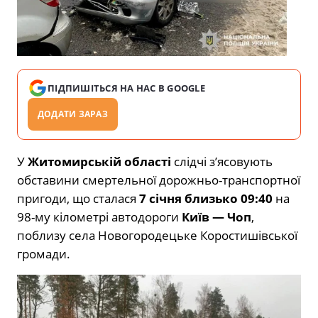
ПІДПИШІТЬСЯ НА НАС В GOOGLE
ДОДАТИ ЗАРАЗ
У
Житомирській області
слідчі з’ясовують
обставини смертельної дорожньо-транспортної
пригоди, що сталася
7 січня близько 09:40
на
98-му кілометрі автодороги
Київ — Чоп
,
поблизу села Новогородецьке Коростишівської
громади.