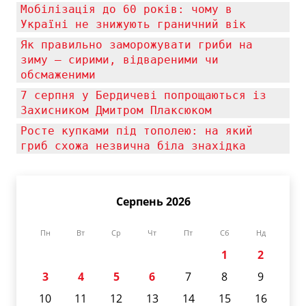
Мобілізація до 60 років: чому в
Україні не знижують граничний вік
Як правильно заморожувати гриби на
зиму — сирими, відвареними чи
обсмаженими
7 серпня у Бердичеві попрощаються із
Захисником Дмитром Плаксюком
Росте купками під тополею: на який
гриб схожа незвична біла знахідка
Серпень 2026
Пн
Вт
Ср
Чт
Пт
Сб
Нд
1
2
3
4
5
6
7
8
9
10
11
12
13
14
15
16