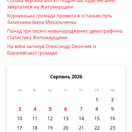
Собака вкусила або кіт подряпав: куди негайно
звертатися на Житомирщині
Корнинська громада провела в останню путь
Захисника Івана Михальченка
Понад три тисячі новонароджених: демографічна
статистика Житомирщини
На війні загинув Олександр Окончик із
Баранівської громади
Серпень 2026
Пн
Вт
Ср
Чт
Пт
Сб
Нд
1
2
3
4
5
6
7
8
9
10
11
12
13
14
15
16
17
18
19
20
21
22
23