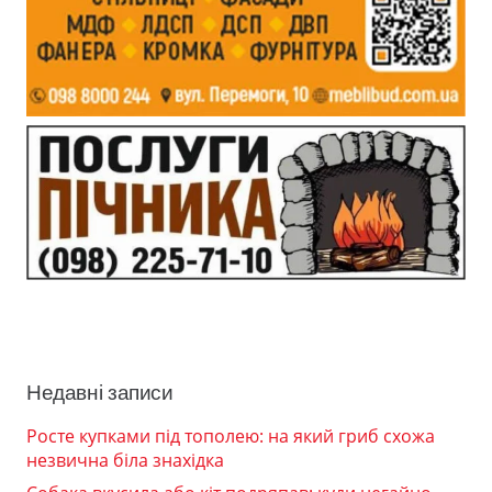
Недавні записи
Росте купками під тополею: на який гриб схожа
незвична біла знахідка