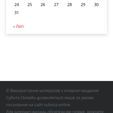
24
25
26
27
28
29
30
31
« Лип
© Використання матеріалів з інтернет-видання
Субота Онлайн дозволяється лише за умови
посилання на сайт subota.online
Для інтернет-видань обов’язкове пряме, відкрите