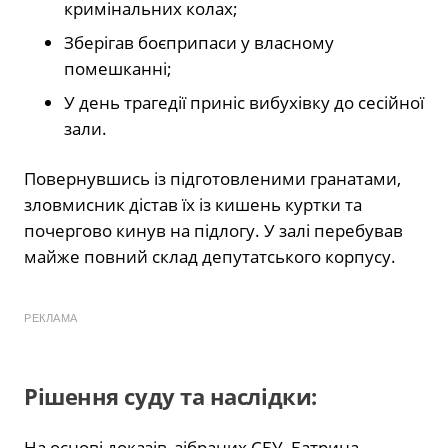
кримінальних колах;
Зберігав боєприпаси у власному
помешканні;
У день трагедії приніс вибухівку до сесійної
зали.
Повернувшись із підготовленими гранатами,
зловмисник дістав їх із кишень куртки та
почергово кинув на підлогу. У залі перебував
майже повний склад депутатського корпусу.
РЕКЛАМА
Рішення суду та наслідки:
На основі доказів, зібраних СБУ, Батрина