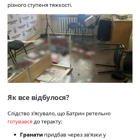
різного ступеня тяжкості.
Як все відбулося?
Слідство з’ясувало, що Батрин ретельно
готувався
до теракту:
Гранати
придбав через зв’язки у