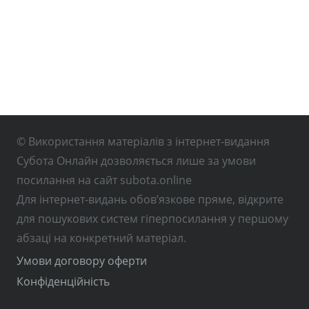
© Використання матеріалів з інтернет-видання
Субота Онлайн дозволяється лише за умови
посилання на сайт subota.online
Для інтернет-видань обов’язкове пряме, відкрите
для пошукових систем гіперпосилання у першому
абзаці на конкретний матеріал.
Умови договору оферти
Конфіденційність