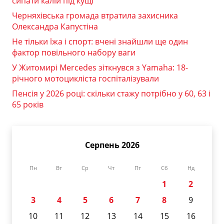
сипати калій під кущі
Черняхівська громада втратила захисника
Олександра Капустіна
Не тільки їжа і спорт: вчені знайшли ще один
фактор повільного набору ваги
У Житомирі Mercedes зіткнувся з Yamaha: 18-
річного мотоцикліста госпіталізували
Пенсія у 2026 році: скільки стажу потрібно у 60, 63 і
65 років
Серпень 2026
Пн
Вт
Ср
Чт
Пт
Сб
Нд
1
2
3
4
5
6
7
8
9
10
11
12
13
14
15
16