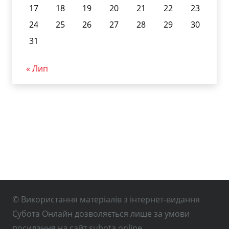
17
18
19
20
21
22
23
24
25
26
27
28
29
30
31
« Лип
© Використання матеріалів з інтернет-видання
Субота Онлайн дозволяється лише за умови
посилання на сайт subota.online