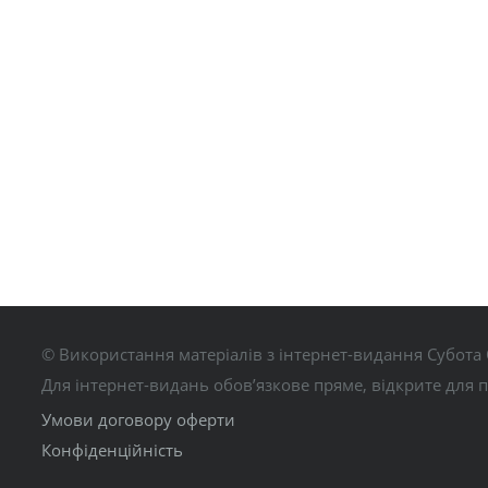
© Використання матеріалів з інтернет-видання Субота 
Для інтернет-видань обов’язкове пряме, відкрите для 
Умови договору оферти
Конфіденційність