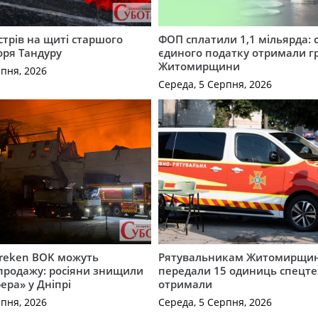
трів на щиті старшого
ФОП сплатили 1,1 мільярда: 
оря Тандуру
єдиного податку отримали 
Житомирщини
рпня, 2026
Середа, 5 Серпня, 2026
Freken BOK можуть
Рятувальникам Житомирщи
продажу: росіяни знищили
передали 15 одиниць спецте
ера» у Дніпрі
отримали
рпня, 2026
Середа, 5 Серпня, 2026