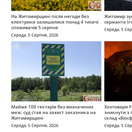
На Житомирщині після негоди без
Житомир зус
електрики залишилися понад 4 тисячі
сержанта Іг
споживачів 5 серпня
Середа, 5 Се
Середа, 5 Серпня, 2026
Майже 100 гектарів без визначених
Хозтовари 
меж: суд став на захист заказника на
зникнути з 
Житомирщині
склад «Біосф
Середа, 5 Серпня, 2026
Середа, 5 Се