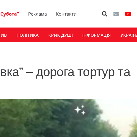
“Субота”
Реклама
Контакти
ЗИВ
ПОЛІТИКА
КРИК ДУШІ
ІНФОРМАЦІЯ
УКРАЇН
вка” – дорога тортур та