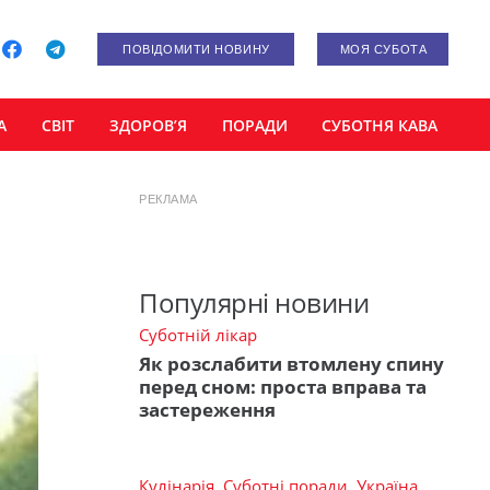
ПОВІДОМИТИ НОВИНУ
МОЯ СУБОТА
А
СВІТ
ЗДОРОВ’Я
ПОРАДИ
СУБОТНЯ КАВА
РЕКЛАМА
Популярні новини
Суботній лікар
Як розслабити втомлену спину
перед сном: проста вправа та
застереження
Кулінарія
,
Суботні поради
,
Україна