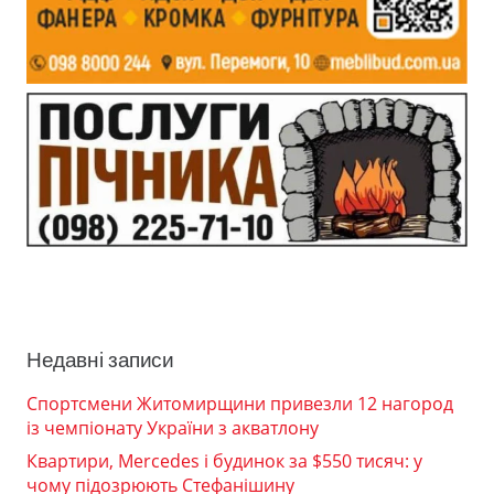
Недавні записи
Спортсмени Житомирщини привезли 12 нагород
із чемпіонату України з акватлону
Квартири, Mercedes і будинок за $550 тисяч: у
чому підозрюють Стефанішину