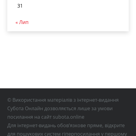
31
« Лип
© Використання матеріалів з інтернет-видання
Субота Онлайн дозволяється лише за умови
посилання на сайт subota.online
Для інтернет-видань обов’язкове пряме, відкрите
для пошукових систем гіперпосилання у першому