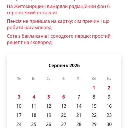
На Житомирщині виміряли радіаційний фон 6
серпня: який показник
Пенсія не прийшла на картку: сім причин і що
робити насамперед
Соте з баклажанів і солодкого перцю: простий
рецепт на сковороді
Серпень 2026
Пн
Вт
Ср
Чт
Пт
Сб
Нд
1
2
3
4
5
6
7
8
9
10
11
12
13
14
15
16
17
18
19
20
21
22
23
24
25
26
27
28
29
30